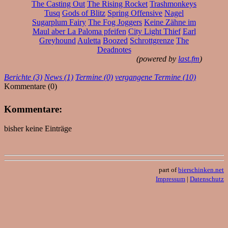
The Casting Out
The Rising Rocket
Trashmonkeys
Tusq
Gods of Blitz
Spring Offensive
Nagel
Sugarplum Fairy
The Fog Joggers
Keine Zähne im
Maul aber La Paloma pfeifen
City Light Thief
Earl
Greyhound
Auletta
Boozed
Schrottgrenze
The
Deadnotes
(powered by
last.fm
)
Berichte (3)
News (1)
Termine (0)
vergangene Termine (10)
Kommentare (0)
Kommentare:
bisher keine Einträge
part of
bierschinken.net
Impressum
|
Datenschutz