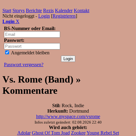
Start
Storys
Berichte
Rezis
Kalender
Kontakt
Nicht eingeloggt -
Login
[
Registrieren
]
Login
X
BS-Nummer oder Email:
Passwort:
Angemeldet bleiben
Passwort vergessen?
Vs. Rome (Band) »
Kommentare
Stil:
Rock, Indie
Herkunft:
Dortmund
http://www.myspace.com/vsrome
Infos zuletzt geändert: 02.08.2026 22:40
Wird auch gehört:
Adolar
Ghost Of Tom Joad
Zookee
Young Rebel Set