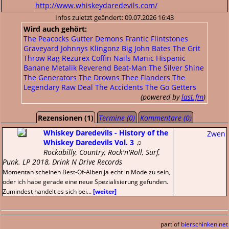
http://www.whiskeydaredevils.com/
Infos zuletzt geändert: 09.07.2026 16:43
Wird auch gehört:
The Peacocks
Gutter Demons
Frantic Flintstones
Graveyard Johnnys
Klingonz
Big John Bates
The Grit
Throw Rag
Rezurex
Coffin Nails
Manic Hispanic
Banane Metalik
Reverend Beat-Man
The Silver Shine
The Generators
The Drowns
Thee Flanders
The
Legendary Raw Deal
The Accidents
The Go Getters
(powered by
last.fm
)
Rezensionen (1)
Termine (0)
Kommentare (0)
Whiskey Daredevils - History of the
Zwen
Whiskey Daredevils Vol. 3
♫
Rockabilly, Country, Rock'n'Roll, Surf,
Punk. LP 2018, Drink N Drive Records
Momentan scheinen Best-Of-Alben ja echt in Mode zu sein,
oder ich habe gerade eine neue Spezialisierung gefunden.
Zumindest handelt es sich bei...
[weiter]
part of
bierschinken.net