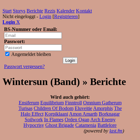
Start
Storys
Berichte
Rezis
Kalender
Kontakt
Nicht eingeloggt -
Login
[
Registrieren
]
Login
X
BS-Nummer oder Email:
Passwort:
Angemeldet bleiben
Passwort vergessen?
Wintersun (Band) » Berichte
Wird auch gehört:
Ensiferum
Equilibrium
Finntroll
Omnium Gatherum
Turisas
Children Of Bodom
Eluveitie
Amorphis
The
Halo Effect
Korpiklaani
Amon Amarth
Borknagar
Soilwork
In Flames
Orden Ogan
Arch Enemy
Hypocrisy
Ghost Brigade
Catamenia
Battlelore
(powered by
last.fm
)