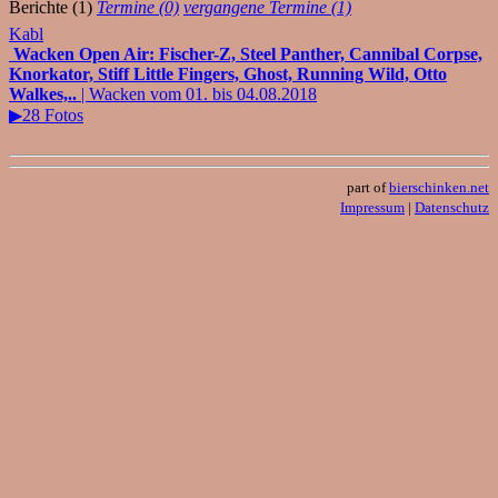
Berichte (1)
Termine (0)
vergangene Termine (1)
Kabl
Wacken Open Air: Fischer-Z, Steel Panther, Cannibal Corpse,
Knorkator, Stiff Little Fingers, Ghost, Running Wild, Otto
Walkes,..
| Wacken vom 01. bis 04.08.2018
▶28 Fotos
part of
bierschinken.net
Impressum
|
Datenschutz