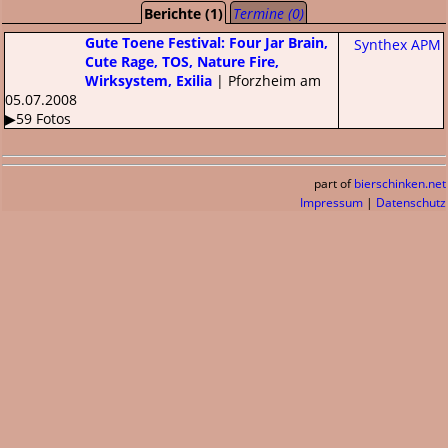
Berichte (1)
Termine (0)
Gute Toene Festival: Four Jar Brain,
Synthex APM
Cute Rage, TOS, Nature Fire,
Wirksystem, Exilia
| Pforzheim am
05.07.2008
▶59 Fotos
part of
bierschinken.net
Impressum
|
Datenschutz