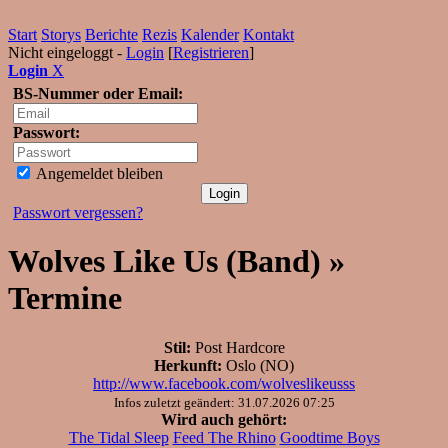
Start
Storys
Berichte
Rezis
Kalender
Kontakt
Nicht eingeloggt -
Login
[
Registrieren
]
Login
X
BS-Nummer oder Email:
Passwort:
Angemeldet bleiben
Passwort vergessen?
Wolves Like Us (Band) »
Termine
Stil:
Post Hardcore
Herkunft:
Oslo (NO)
http://www.facebook.com/wolveslikeusss
Infos zuletzt geändert: 31.07.2026 07:25
Wird auch gehört:
The Tidal Sleep
Feed The Rhino
Goodtime Boys