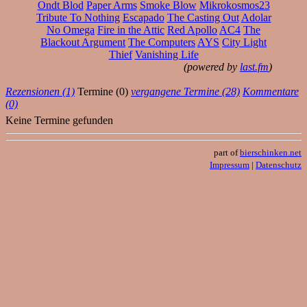
Ondt Blod
Paper Arms
Smoke Blow
Mikrokosmos23
Tribute To Nothing
Escapado
The Casting Out
Adolar
No Omega
Fire in the Attic
Red Apollo
AC4
The
Blackout Argument
The Computers
AYS
City Light
Thief
Vanishing Life
(powered by
last.fm
)
Rezensionen (1)
Termine (0)
vergangene Termine (28)
Kommentare
(0)
Keine Termine gefunden
part of
bierschinken.net
Impressum
|
Datenschutz