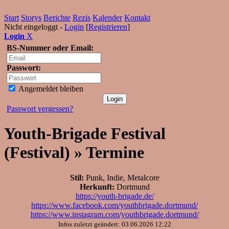
Start
Storys
Berichte
Rezis
Kalender
Kontakt
Nicht eingeloggt -
Login
[
Registrieren
]
Login
X
BS-Nummer oder Email:
Passwort:
Angemeldet bleiben
Passwort vergessen?
Youth-Brigade Festival
(Festival) » Termine
Stil:
Punk, Indie, Metalcore
Herkunft:
Dortmund
https://youth-brigade.de/
https://www.facebook.com/youthbrigade.dortmund/
https://www.instagram.com/youthbrigade.dortmund/
Infos zuletzt geändert: 03.06.2026 12:22