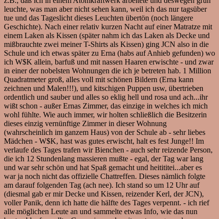
z.B., daß ich in einem Atomkraftwerk arbeitete und deswegen grün
leuchte, was man aber nicht sehen kann, weil ich das nur tagsüber
tue und das Tageslicht dieses Leuchten übertön (noch längere
Geschichte). Nach einer relativ kurzen Nacht auf einer Matratze mit
einem Laken als Kissen (später nahm ich das Laken als Decke und
mißbrauchte zwei meiner T-Shirts als Kissen) ging JCN also in die
Schule und ich etwas später zu Erna (habs auf Anhieb gefunden) wo
ich W$K allein, barfuß und mit nassen Haaren erwischte - und zwar
in einer der nobelsten Wohnungen die ich je betreten hab. 1 Million
Quadratmeter groß, alles voll mit schönen Bildern (Erna kann
zeichnen und Malen!!!), und kitschigen Puppen usw, übertrieben
ordentlich und sauber und alles so eklig hell und rosa und ach...ihr
wißt schon - außer Ernas Zimmer, das einzige in welches ich mich
wohl fühlte. Wie auch immer, wir holten schließlich die Besitzerin
dieses einzig vernünftige Zimmer in dieser Wohnung
(wahrscheinlich im ganzem Haus) von der Schule ab - sehr liebes
Mädchen - W$K, hast was gutes erwischt, halt es fest Junge!! Im
verlaufe des Tages trafen wir Bienchen - auch sehr reizende Person,
die ich 12 Stundenlang massieren mußte - egal, der Tag war lang
und war sehr schön und hat Spaß gemacht und heitititei...aber es
war ja noch nicht das offizielle Chattreffen. Dieses nämlich folgte
am darauf folgenden Tag (ach nee). Ich stand so um 12 Uhr auf
(diesmal gab er mir Decke und Kissen, reizender Kerl, der JCN),
voller Panik, denn ich hatte die hälfte des Tages verpennt. - ich rief
alle möglichen Leute an und sammelte etwas Info, wie das nun