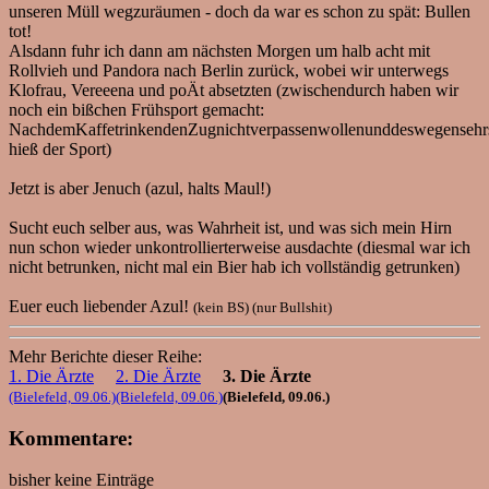
unseren Müll wegzuräumen - doch da war es schon zu spät: Bullen
tot!
Alsdann fuhr ich dann am nächsten Morgen um halb acht mit
Rollvieh und Pandora nach Berlin zurück, wobei wir unterwegs
Klofrau, Vereeena und poÄt absetzten (zwischendurch haben wir
noch ein bißchen Frühsport gemacht:
NachdemKaffetrinkendenZugnichtverpassenwollenunddeswegensehrs
hieß der Sport)
Jetzt is aber Jenuch (azul, halts Maul!)
Sucht euch selber aus, was Wahrheit ist, und was sich mein Hirn
nun schon wieder unkontrollierterweise ausdachte (diesmal war ich
nicht betrunken, nicht mal ein Bier hab ich vollständig getrunken)
Euer euch liebender Azul!
(kein BS) (nur Bullshit)
Mehr Berichte dieser Reihe:
1. Die Ärzte
2. Die Ärzte
3. Die Ärzte
(Bielefeld, 09.06.)
(Bielefeld, 09.06.)
(Bielefeld, 09.06.)
Kommentare:
bisher keine Einträge