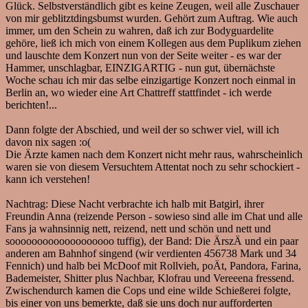
Glück. Selbstverständlich gibt es keine Zeugen, weil alle Zuschauer
von mir geblitztdingsbumst wurden. Gehört zum Auftrag. Wie auch
immer, um den Schein zu wahren, daß ich zur Bodyguardelite
gehöre, ließ ich mich von einem Kollegen aus dem Puplikum ziehen
und lauschte dem Konzert nun von der Seite weiter - es war der
Hammer, unschlagbar, EINZIGARTIG - nun gut, übernächste
Woche schau ich mir das selbe einzigartige Konzert noch einmal in
Berlin an, wo wieder eine Art Chattreff stattfindet - ich werde
berichten!...
Dann folgte der Abschied, und weil der so schwer viel, will ich
davon nix sagen :o(
Die Ärzte kamen nach dem Konzert nicht mehr raus, wahrscheinlich
waren sie von diesem Versuchtem Attentat noch zu sehr schockiert -
kann ich verstehen!
Nachtrag: Diese Nacht verbrachte ich halb mit Batgirl, ihrer
Freundin Anna (reizende Person - sowieso sind alle im Chat und alle
Fans ja wahnsinnig nett, reizend, nett und schön und nett und
sooooooooooooooooooo tuffig), der Band: Die ÄrszÄ und ein paar
anderen am Bahnhof singend (wir verdienten 456738 Mark und 34
Fennich) und halb bei McDoof mit Rollvieh, poÄt, Pandora, Farina,
Bademeister, Shitter plus Nachbar, Klofrau und Vereeena fressend.
Zwischendurch kamen die Cops und eine wilde Schießerei folgte,
bis einer von uns bemerkte, daß sie uns doch nur aufforderten