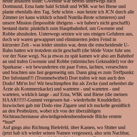
heute ablaufen sollte: Gwennie war bereits unterwegs nach
Dortmund, Erna hatte bald Schluß und W$K war bei Biene und
plante ebenfalls den Tag. Sehr schön - nun hetzte ich JCN durch alle
Zimmer (er kann wirklich schnell Nutella-Brote schmieren) und
unsere Mission (Impossible übrigens - wir haben's nicht geschafft)
bestand darin: pünktlich zum Hauptbahnhof, um Gwennie und
Robbe abzuholen. Unterwegs setzten wir uns einigen Gefahren aus,
doch wir waren gewappnet und eliminierten jeden Feind in
kürzester Zeit - was leider sinnlos war, denn die entscheidende U-
Bahn hatten wir trotzdem nicht geschafft (die blöde Votze fuhr uns
vor der Nase weg). Na ja etwas zu spät kamen wir also am Bahnhof
an und trafen Gwennie und Robbe (stürmisches Geknuddel) vor der
Sparkasse - wir bewunderten ein paar Fotos, lachten, verarschten
und brachten uns fast gegenseitig um. Dann ging es zum Treffpunkt:
Der Infostand!!! (Trommelwirbel) Dort trafen wir nun auch den
Dodo! Mit'm Iro! Wir beschimpften ihn als Zecke (und nebenbei die
Ärzte als Kommerzkacke) und warteten - und warteten - und
warteten, wirklich lange - auf Erna, W$K und Biene (die meinen
HAAR!!!!!!-Gummi vergessen hat - wiederholte Knuddellei).
Inzwischen gab mir Dodo eine Zigarre und ich nuckelte genüßlich
an den Pestbolzen, wobei ich von der überzähligen
Nichtrauchermasse abwürdigendendnendnende Blicke erntete
*hust*
Auf gings also Richtung Bielefeld, über Kamen, wo Shitter und
(jetzt hab ich wieder seinen Namen vergessen), also sein Nachbar,