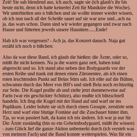
Zeit! Sie sah blendend aus, ich auch, sagte sie (ich glaub's ihr bis
heute nicht, denn ich hatte keinerlei Zeit für Maniküre die Woche).
Wir unterhielten uns n bißchen und sie wollte immer wieder wissen,
ob ich nun nach all der Scheiße sauer auf sie war usw und...ach na
ja, das wars schon. Dann sind wir wieder gegangen und zwar nach
Hause und fütterten jeweils unsere Haustiere......Ende!
Hab ich was vergessen? - Ach ja, das Konzert danach. Naja gut
erzähl ich noch n bißchen:
Also da war diese Band, ich glaub die hießen: die Ärzte, oder so,
müßt ihr nicht kennen. Na ja die waren ganz nett, haben total
abgerockt und so. Ich stand also neben den Bodyguards vor der
ersten Reihe und trank mit denen einen Zitronentee, als ich einen
roten leuchtenden Punkt auf Belas Stirn sah. Ich eilte auf die Bühne,
schwamm durch das Meer von BH's und stieß Bela noch rechtzeitig
zur Seite. Die Kugel prallte ab und zielte jetzt dummerweise auf
Farin (war ein geschickter Schütze), also mußte ich blitzschnell
handeln. Ich fing die Kugel mit der Hand auf und warf sie ins
Puplikum. Leider bohrte sie sich durch einen Groupie, zerstörte sein
Herz und warf eine blutige Fontäne auf die Zuschauer hinter ihm.
Tja, so was passiert halt, da kann ich nix ändern. Ich war ja nur für
Die Ärzte zuständig (bin so ein Geheimbodyguard, müßt ihr wissen)
- zum Glück lief die ganze Aktion unbemerkt durch (ich versteh was
von meinem Fach) und die Band konnte weiterspielen. Was für ein