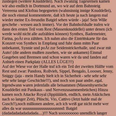
zustiegen (weitere Knuddellei). Nach zwanzig Tagesreisen kamen
wir also endlich in Dortmund an, wo wir auf dem Bahnsteig
Vereeena und Klofrau begegneten (wahnsinnig innige Knuddellei),
die noch einmal kommentierte, daß ich heute ja nach langem mal
wieder meine Ex-freundin Batgirl sehen würde - jaja! Sein Wille
geschehe - wessen auch immer). Vor der Bahnhofshalle trafen wir
dann den ersten Teil vom Rest (Massenknuddellei) unter denen (ich
werde wohl nicht alle aufzählen können) Synthex, Bademeister,
Farina, poÄt uva zählten. Ich nahm also die Eintrittskarte für das
Konzert von Synthex in Empfang und fuhr dann mitm Paar
unbekannt, Synnie und poÄt zur Seidenstrickerhalle, und zwar mit
Auto! (die andern mußten zusehen, wie sie ankamen) Einmal
Gasgeben und Bremsen und schon waren wir da und fanden auf
Anhieb einen Parkplatz (ALLES LÜGE!!!)
Auf der Wiese vor der Halle traf ich ein Teil der zweiten Hälfte vom
Rest und zwar: Pandora, Rollvieh, Sippel, Bengalo, Loooser, Jenny,
Sniggy (jaja - mein Handy hielt ich in Sicherheit - sehr sehr sehr
sehr sehr lange Geschichte!!!), und noch son paar andre..egal.
Irgendwann waren jedenfalls alle beisammen (Massenhyserische
Knuddellei mit Panikaus - und Nervenzusammenbrüchen) Hinzu
kamen noch Attacke Royal (Jippiiiiiiieh, endlich, mein Attäckchen
nach so langer Zeit), Plüschi, Vio, Cattivo (Jetzt halde mal de
Gusch!!),noch millionen andere, ach ich weiß gar nicht mehr wer
alles da war uuuuuuuuuuuuuuuunnnd: Batgirl
(dadadadadadadadada....)!!! Nach sooooooooo unendlich langer