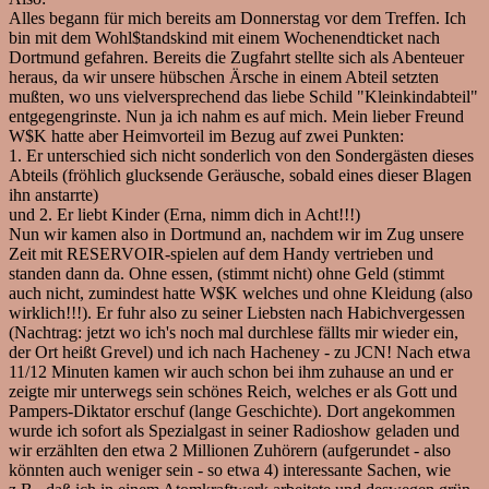
Alles begann für mich bereits am Donnerstag vor dem Treffen. Ich
bin mit dem Wohl$tandskind mit einem Wochenendticket nach
Dortmund gefahren. Bereits die Zugfahrt stellte sich als Abenteuer
heraus, da wir unsere hübschen Ärsche in einem Abteil setzten
mußten, wo uns vielversprechend das liebe Schild "Kleinkindabteil"
entgegengrinste. Nun ja ich nahm es auf mich. Mein lieber Freund
W$K hatte aber Heimvorteil im Bezug auf zwei Punkten:
1. Er unterschied sich nicht sonderlich von den Sondergästen dieses
Abteils (fröhlich glucksende Geräusche, sobald eines dieser Blagen
ihn anstarrte)
und 2. Er liebt Kinder (Erna, nimm dich in Acht!!!)
Nun wir kamen also in Dortmund an, nachdem wir im Zug unsere
Zeit mit RESERVOIR-spielen auf dem Handy vertrieben und
standen dann da. Ohne essen, (stimmt nicht) ohne Geld (stimmt
auch nicht, zumindest hatte W$K welches und ohne Kleidung (also
wirklich!!!). Er fuhr also zu seiner Liebsten nach Habichvergessen
(Nachtrag: jetzt wo ich's noch mal durchlese fällts mir wieder ein,
der Ort heißt Grevel) und ich nach Hacheney - zu JCN! Nach etwa
11/12 Minuten kamen wir auch schon bei ihm zuhause an und er
zeigte mir unterwegs sein schönes Reich, welches er als Gott und
Pampers-Diktator erschuf (lange Geschichte). Dort angekommen
wurde ich sofort als Spezialgast in seiner Radioshow geladen und
wir erzählten den etwa 2 Millionen Zuhörern (aufgerundet - also
könnten auch weniger sein - so etwa 4) interessante Sachen, wie