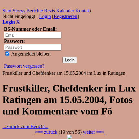
Start
Storys
Berichte
Rezis
Kalender
Kontakt
Nicht eingeloggt -
Login
[
Registrieren
]
Login
X
BS-Nummer oder Email:
Passwort:
Angemeldet bleiben
Passwort vergessen?
Frustkiller und Chefdenker am 15.05.2004 im Lux in Ratingen
Frustkiller, Chefdenker im Lux
Ratingen am 15.05.2004, Fotos
und Kommentare vom Fö
...zurück zum Bericht...
<== zurück
(19 von 56)
weiter ==>