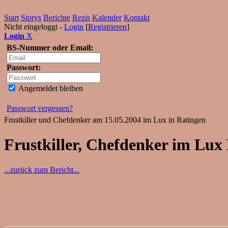
Start
Storys
Berichte
Rezis
Kalender
Kontakt
Nicht eingeloggt -
Login
[
Registrieren
]
Login
X
BS-Nummer oder Email:
Passwort:
Angemeldet bleiben
Passwort vergessen?
Frustkiller und Chefdenker am 15.05.2004 im Lux in Ratingen
Frustkiller, Chefdenker im Lu
...zurück zum Bericht...