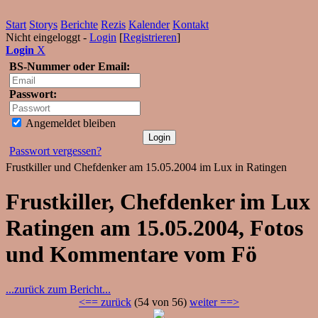
Start
Storys
Berichte
Rezis
Kalender
Kontakt
Nicht eingeloggt -
Login
[
Registrieren
]
Login
X
BS-Nummer oder Email:
Passwort:
Angemeldet bleiben
Passwort vergessen?
Frustkiller und Chefdenker am 15.05.2004 im Lux in Ratingen
Frustkiller, Chefdenker im Lux
Ratingen am 15.05.2004, Fotos
und Kommentare vom Fö
...zurück zum Bericht...
<== zurück
(54 von 56)
weiter ==>