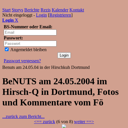
Start
Storys
Berichte
Rezis
Kalender
Kontakt
Nicht eingeloggt -
Login
[
Registrieren
]
Login
X
BS-Nummer oder Email:
Passwort:
Angemeldet bleiben
Passwort vergessen?
Benuts am 24.05.04 in der Hirschkuh Dortmund
BeNUTS am 24.05.2004 im
Hirsch-Q in Dortmund, Fotos
und Kommentare vom Fö
...zurück zum Bericht...
<== zurück
(6 von 8)
weiter ==>