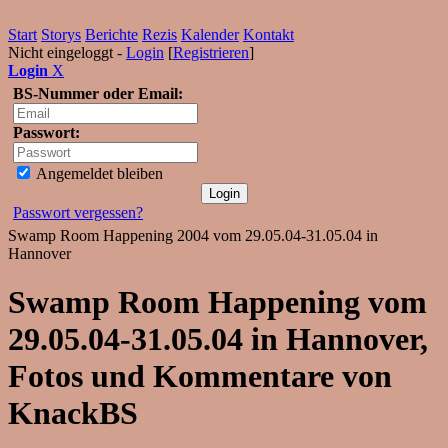
Start
Storys
Berichte
Rezis
Kalender
Kontakt
Nicht eingeloggt -
Login
[
Registrieren
]
Login
X
BS-Nummer oder Email:
Passwort:
Angemeldet bleiben
Passwort vergessen?
Swamp Room Happening 2004 vom 29.05.04-31.05.04 in
Hannover
Swamp Room Happening vom
29.05.04-31.05.04 in Hannover,
Fotos und Kommentare von
KnackBS