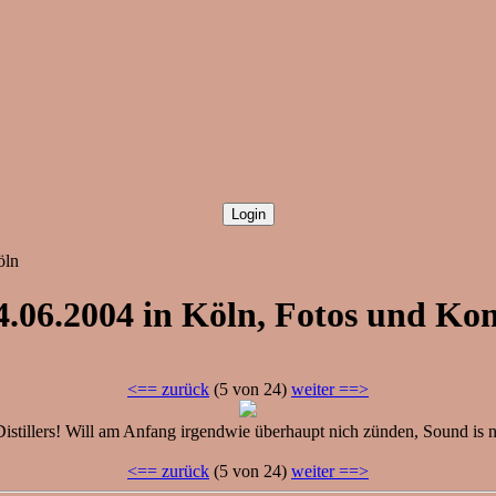
öln
 14.06.2004 in Köln, Fotos und 
<== zurück
(5 von 24)
weiter ==>
tillers! Will am Anfang irgendwie überhaupt nich zünden, Sound is nich
<== zurück
(5 von 24)
weiter ==>