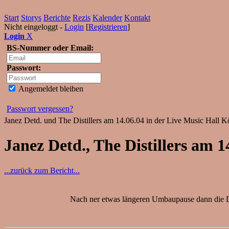
Start
Storys
Berichte
Rezis
Kalender
Kontakt
Nicht eingeloggt -
Login
[
Registrieren
]
Login
X
BS-Nummer oder Email:
Passwort:
Angemeldet bleiben
Passwort vergessen?
Janez Detd. und The Distillers am 14.06.04 in der Live Music Hall K
Janez Detd., The Distillers am
...zurück zum Bericht...
Nach ner etwas längeren Umbaupause dann die Dis