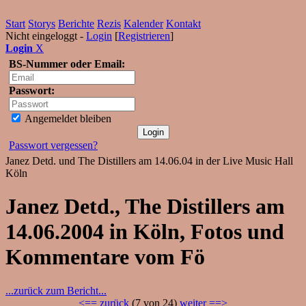
Start
Storys
Berichte
Rezis
Kalender
Kontakt
Nicht eingeloggt -
Login
[
Registrieren
]
Login
X
BS-Nummer oder Email:
Passwort:
Angemeldet bleiben
Passwort vergessen?
Janez Detd. und The Distillers am 14.06.04 in der Live Music Hall
Köln
Janez Detd., The Distillers am
14.06.2004 in Köln, Fotos und
Kommentare vom Fö
...zurück zum Bericht...
<== zurück
(7 von 24)
weiter ==>