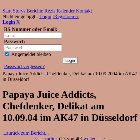
Start
Storys
Berichte
Rezis
Kalender
Kontakt
Nicht eingeloggt -
Login
[
Registrieren
]
Login
X
BS-Nummer oder Email:
Passwort:
Angemeldet bleiben
Passwort vergessen?
Papaya Juice Addicts, Chefdenker, Delikat am 10.09.2004 im AK47
in Düsseldorf
Papaya Juice Addicts,
Chefdenker, Delikat am
10.09.04 im AK47 in Düsseldorf
...zurück zum Bericht...
<== zurück
(13 von 40)
weiter ==>