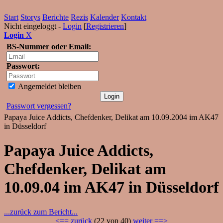
Start
Storys
Berichte
Rezis
Kalender
Kontakt
Nicht eingeloggt -
Login
[
Registrieren
]
Login
X
BS-Nummer oder Email:
Passwort:
Angemeldet bleiben
Passwort vergessen?
Papaya Juice Addicts, Chefdenker, Delikat am 10.09.2004 im AK47
in Düsseldorf
Papaya Juice Addicts,
Chefdenker, Delikat am
10.09.04 im AK47 in Düsseldorf
...zurück zum Bericht...
<== zurück
(22 von 40)
weiter ==>