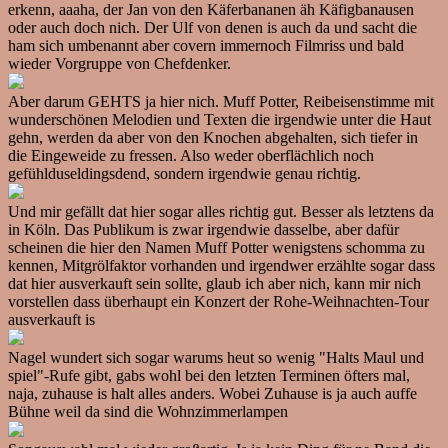
erkenn, aaaha, der Jan von den Käferbananen äh Käfigbanausen
oder auch doch nich. Der Ulf von denen is auch da und sacht die
ham sich umbenannt aber covern immernoch Filmriss und bald
wieder Vorgruppe von Chefdenker.
Aber darum GEHTS ja hier nich. Muff Potter, Reibeisenstimme mit
wunderschönen Melodien und Texten die irgendwie unter die Haut
gehn, werden da aber von den Knochen abgehalten, sich tiefer in
die Eingeweide zu fressen. Also weder oberflächlich noch
gefühlduseldingsdend, sondern irgendwie genau richtig.
Und mir gefällt dat hier sogar alles richtig gut. Besser als letztens da
in Köln. Das Publikum is zwar irgendwie dasselbe, aber dafür
scheinen die hier den Namen Muff Potter wenigstens schomma zu
kennen, Mitgrölfaktor vorhanden und irgendwer erzählte sogar dass
dat hier ausverkauft sein sollte, glaub ich aber nich, kann mir nich
vorstellen dass überhaupt ein Konzert der Rohe-Weihnachten-Tour
ausverkauft is
Nagel wundert sich sogar warums heut so wenig "Halts Maul und
spiel"-Rufe gibt, gabs wohl bei den letzten Terminen öfters mal,
naja, zuhause is halt alles anders. Wobei Zuhause is ja auch auffe
Bühne weil da sind die Wohnzimmerlampen