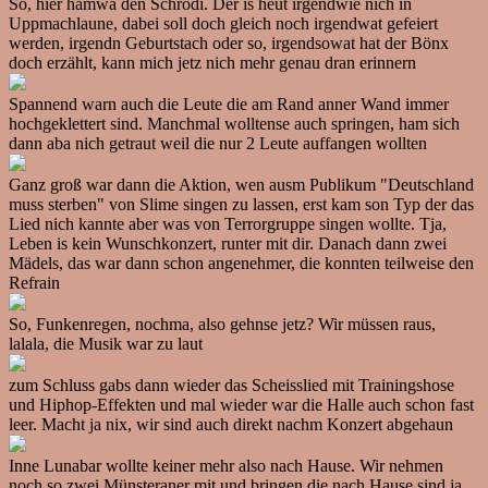
So, hier hamwa den Schrödi. Der is heut irgendwie nich in
Uppmachlaune, dabei soll doch gleich noch irgendwat gefeiert
werden, irgendn Geburtstach oder so, irgendsowat hat der Bönx
doch erzählt, kann mich jetz nich mehr genau dran erinnern
Spannend warn auch die Leute die am Rand anner Wand immer
hochgeklettert sind. Manchmal wolltense auch springen, ham sich
dann aba nich getraut weil die nur 2 Leute auffangen wollten
Ganz groß war dann die Aktion, wen ausm Publikum "Deutschland
muss sterben" von Slime singen zu lassen, erst kam son Typ der das
Lied nich kannte aber was von Terrorgruppe singen wollte. Tja,
Leben is kein Wunschkonzert, runter mit dir. Danach dann zwei
Mädels, das war dann schon angenehmer, die konnten teilweise den
Refrain
So, Funkenregen, nochma, also gehnse jetz? Wir müssen raus,
lalala, die Musik war zu laut
zum Schluss gabs dann wieder das Scheisslied mit Trainingshose
und Hiphop-Effekten und mal wieder war die Halle auch schon fast
leer. Macht ja nix, wir sind auch direkt nachm Konzert abgehaun
Inne Lunabar wollte keiner mehr also nach Hause. Wir nehmen
noch so zwei Münsteraner mit und bringen die nach Hause sind ja