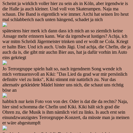
Scheint ja wirklich voller hier zu sein als in Köln, aber irgendwie is
die Halle ja auch kleiner. Und voll von Skaterampen. Naja ma
schaun. Die Band is eigentlich wie immer. Archi hat seinen Iro heut
mal schlabberich nach unten hängend, schadet ja nich
spätestens hier merk ich dann dass ich mich an so ziemlich keine
Ansage mehr erinnern kann. War da irgendwat lustiges? Achja, ich
war mitm Schrödi Jägermeister trinken und er wollt ne Cola. Kriegt
er haltn Bier. Und ich auch. Undn Jägi. Und achja, die Chefin, die ja
auch da is, die gibt mir auchn Bier aus, hat ja dafür vorhin im Auto
eins gekriegt
Jo Terrorgruppe spieln halt so, nach irgendnem Song wende ich
mich vertrauensvoll an Kiki: "Das Lied da grad war mir persönlich
definitiv viel zu links", Kiki stimmt mir natürlich zu. Nur das
alternativ gekleidete Mädel hinter uns nich, die schaut uns richtig
böse an
habbich nur kein Foto von von der. Oder is dat die da rechts? Naja,
hier sind schomma die Chefin und Kiki. Kiki hält sich grad die
Ohren zu, die Musik is ihm nämlich viel zu links. Is auch erst sein
einundzwanzigstes Terrorgruppe-Konzert, da müsste man ja meinen
er wäre abgestumpft