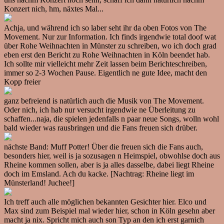
Konzert nich, hm, näxtes Mal...
Achja, und während ich so laber seht ihr da oben Fotos von The
Movement. Nur zur Information. Ich finds irgendwie total doof wat
über Rohe Weihnachten in Münster zu schreiben, wo ich doch grad
eben erst den Bericht zu Rohe Weihnachten in Köln beendet hab.
Ich sollte mir vielleicht mehr Zeit lassen beim Berichteschreiben,
immer so 2-3 Wochen Pause. Eigentlich ne gute Idee, macht den
Kopp freier
ganz befreiend is natürlich auch die Musik von The Movement.
Oder nich, ich hab nur versucht irgendwie ne Überleitung zu
schaffen...naja, die spielen jedenfalls n paar neue Songs, wolln wohl
bald wieder was rausbringen und die Fans freuen sich drüber.
nächste Band: Muff Potter! Über die freuen sich die Fans auch,
besonders hier, weil is ja sozusagen n Heimspiel, obwohlse doch aus
Rheine kommen sollen, aber is ja alles dasselbe, dabei liegt Rheine
doch im Emsland. Ach du kacke. [Nachtrag: Rheine liegt im
Münsterland! Juchee!]
Ich treff auch alle möglichen bekannten Gesichter hier. Elco und
Max sind zum Beispiel mal wieder hier, schon in Köln gesehn aber
macht ja nix. Spricht mich auch son Typ an den ich erst garnich