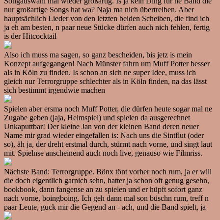
Songauswahl mal wieder großartig. Is ja kein Ding für ne Band die
nur großartige Songs hat wa? Naja ma nich übertreiben. Aber
hauptsächlich Lieder von den letzten beiden Scheiben, die find ich
ja eh am besten, n paar neue Stücke dürfen auch nich fehlen, fertig
is der Hitcocktail
Also ich muss ma sagen, so ganz bescheiden, bis jetz is mein
Konzept aufgegangen! Nach Münster fahrn um Muff Potter besser
als in Köln zu finden. Is schon an sich ne super Idee, muss ich
gleich nur Terrorgruppe schlechter als in Köln finden, na das lässt
sich bestimmt irgendwie machen
Spielen aber ersma noch Muff Potter, die dürfen heute sogar mal ne
Zugabe geben (jaja, Heimspiel) und spielen da ausgerechnet
Unkaputtbar! Der kleine Jan von der kleinen Band deren neuer
Name mir grad wieder eingefallen is: Nach uns die Sintflut (oder
so), äh ja, der dreht erstmal durch, stürmt nach vorne, und singt laut
mit. Spielnse anscheinend auch noch live, genauso wie Filmriss.
Nächste Band: Terrorgruppe. Bönx tönt vorher noch rum, ja er will
die doch eigentlich garnich sehn, hatter ja schon oft genug gesehn,
bookbook, dann fangense an zu spielen und er hüpft sofort ganz
nach vorne, boingboing. Ich geh dann mal son büschn rum, treff n
paar Leute, guck mir die Gegend an - ach, und die Band spielt, ja