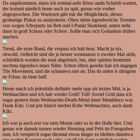
Da angekommen, muss ich erstmal aufn Bönx undn Schrödi warten,
der kommt nämlich heute auch zu spät, genau wie vorher
abgesprochen. Die Wartezeit gibt mir die Möglichkeit, dieses
großartige Plakat zu analysieren. Oben stehn irgendwelche Termine
von wegen Afterparty im Bett und I-Punkt Skateland, unten steht
dann in groß Schuss oder Schere. Sollte man sich Gedanken drüber
machen.
Trend, die erste Band, die verpass ich halt heut. Macht ja nix,
obwohl, vielleicht sind die ja besser wemmanse n zweites Mal sieht,
schließlich werden die total abgefeiert, hm, aber spielen bestimmt
nochma irgendwo inner Nähe. Schon öfters gesehn hab ich dagegen
The Movement, und die schaunwa uns an. Das da unten is übrigens
ne Frisur, da biste baff.
Heute mach ich jedenfalls definitiv mehr upp als letztes Mal, is ja
Weihnachten und ich hab wieder Geld! Toll! Soviel Geld dass ich
sogar gestern beim Weihnachts-Death-Metal inner Metaldisco war.
Dank Kiki. Und jetz binich hierbei Rohe Weihnachten, auch dank
Kiki.
Ich war ja auch erst vor nem Monat oder so in der Halle hier. Und
genau wie damals turnen wieder Henning und Pebi im Fotograben
rum, ich versprech sogar diesmal etwas länger zu bleiben damitwa
uns nachm Konzert noch sehn, schaff ich dann natürlich nachm