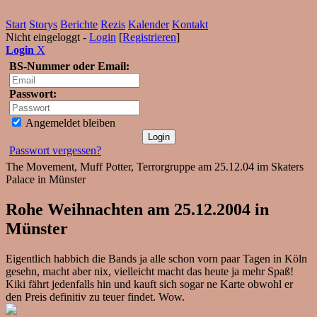
Start
Storys
Berichte
Rezis
Kalender
Kontakt
Nicht eingeloggt -
Login
[
Registrieren
]
Login
X
BS-Nummer oder Email:
Passwort:
Angemeldet bleiben
Passwort vergessen?
The Movement, Muff Potter, Terrorgruppe am 25.12.04 im Skaters
Palace in Münster
Rohe Weihnachten am 25.12.2004 in
Münster
Eigentlich habbich die Bands ja alle schon vorn paar Tagen in Köln
gesehn, macht aber nix, vielleicht macht das heute ja mehr Spaß!
Kiki fährt jedenfalls hin und kauft sich sogar ne Karte obwohl er
den Preis definitiv zu teuer findet. Wow.