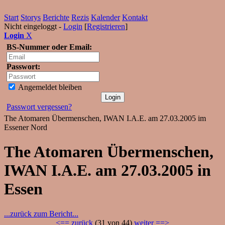
Start
Storys
Berichte
Rezis
Kalender
Kontakt
Nicht eingeloggt -
Login
[
Registrieren
]
Login
X
BS-Nummer oder Email:
Passwort:
Angemeldet bleiben
Passwort vergessen?
The Atomaren Übermenschen, IWAN I.A.E. am 27.03.2005 im
Essener Nord
The Atomaren Übermenschen,
IWAN I.A.E. am 27.03.2005 in
Essen
...zurück zum Bericht...
<== zurück
(31 von 44)
weiter ==>