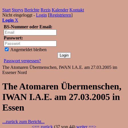
Start
Storys
Berichte
Rezis
Kalender
Kontakt
Nicht eingeloggt -
Login
[
Registrieren
]
Login
X
BS-Nummer oder Email:
Passwort:
Angemeldet bleiben
Passwort vergessen?
The Atomaren Übermenschen, IWAN I.A.E. am 27.03.2005 im
Essener Nord
The Atomaren Übermenschen,
IWAN I.A.E. am 27.03.2005 in
Essen
...zurück zum Bericht...
<== zurück
(37 von 44)
weiter ==>