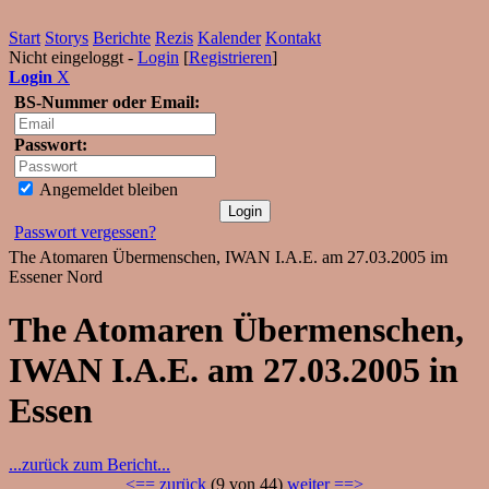
Start
Storys
Berichte
Rezis
Kalender
Kontakt
Nicht eingeloggt -
Login
[
Registrieren
]
Login
X
BS-Nummer oder Email:
Passwort:
Angemeldet bleiben
Passwort vergessen?
The Atomaren Übermenschen, IWAN I.A.E. am 27.03.2005 im
Essener Nord
The Atomaren Übermenschen,
IWAN I.A.E. am 27.03.2005 in
Essen
...zurück zum Bericht...
<== zurück
(9 von 44)
weiter ==>