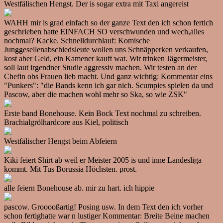
Westfälischen Hengst. Der is sogar extra mit Taxi angereist
WAHH mir is grad einfach so der ganze Text den ich schon fertich
geschrieben hatte EINFACH SO verschwunden und wech,alles
nochmal? Kacke. Schnelldurchlauf: Komische
Junggesellenabschiedsleute wollen uns Schnäpperken verkaufen,
kost aber Geld, ein Kamener kauft wat. Wir trinken Jägermeister,
soll laut irgendner Studie aggressiv machen. Wir testen an der
Chefin obs Frauen lieb macht. Und ganz wichtig: Kommentar eins
"Punkers": "die Bands kenn ich gar nich. Scumpies spielen da und
Pascow, aber die machen wohl mehr so Ska, so wie ZSK"
Erste band Bonehouse. Kein Bock Text nochmal zu schreiben.
Brachialgrölhardcore aus Kiel, politisch
Westfälischer Hengst beim Abfeiern
Kiki feiert Shirt ab weil er Meister 2005 is und inne Landesliga
kommt. Mit Tus Borussia Höchsten. prost.
alle feiern Bonehouse ab. mir zu hart. ich hippie
pascow. Grooooßartig! Posing usw. In dem Text den ich vorher
schon fertighatte war n lustiger Kommentar: Breite Beine machen