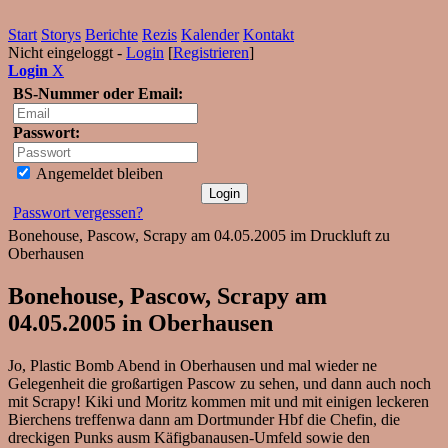
Start
Storys
Berichte
Rezis
Kalender
Kontakt
Nicht eingeloggt -
Login
[
Registrieren
]
Login
X
BS-Nummer oder Email:
Passwort:
Angemeldet bleiben
Passwort vergessen?
Bonehouse, Pascow, Scrapy am 04.05.2005 im Druckluft zu
Oberhausen
Bonehouse, Pascow, Scrapy am
04.05.2005 in Oberhausen
Jo, Plastic Bomb Abend in Oberhausen und mal wieder ne
Gelegenheit die großartigen Pascow zu sehen, und dann auch noch
mit Scrapy! Kiki und Moritz kommen mit und mit einigen leckeren
Bierchens treffenwa dann am Dortmunder Hbf die Chefin, die
dreckigen Punks ausm Käfigbanausen-Umfeld sowie den