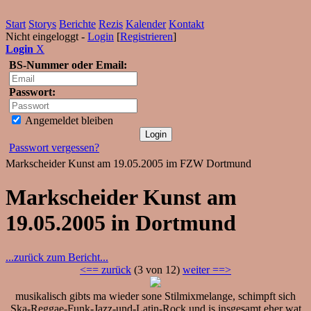
Start
Storys
Berichte
Rezis
Kalender
Kontakt
Nicht eingeloggt -
Login
[
Registrieren
]
Login
X
BS-Nummer oder Email:
Passwort:
Angemeldet bleiben
Passwort vergessen?
Markscheider Kunst am 19.05.2005 im FZW Dortmund
Markscheider Kunst am
19.05.2005 in Dortmund
...zurück zum Bericht...
<== zurück
(3 von 12)
weiter ==>
musikalisch gibts ma wieder sone Stilmixmelange, schimpft sich
Ska-Reggae-Funk-Jazz-und-Latin-Rock und is insgesamt eher wat