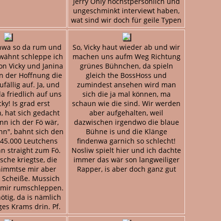
Jerry Only höchstpersönlich und
ungeschminkt interviewt haben,
wat sind wir doch für geile Typen
hnwa so da rum und
So, Vicky haut wieder ab und wir
rwähnt schleppe ich
machen uns aufm Weg Richtung
on Vicky und Janina
grünes Bühnchen, da spieln
in der Hoffnung die
gleich the BossHoss und
fällig auf. Ja, und
zumindest ansehen wird man
a friedlich auf uns
sich die ja mal können, ma
cky! Is grad erst
schaun wie die sind. Wir werden
 hat sich gedacht
aber aufgehalten, weil
n ich der Fö wär,
dazwischen irgendwo die blaue
nn", bahnt sich den
Bühne is und die Klänge
45.000 Leutchens
findenwa garnich so schlecht!
n straight zum Fö.
Nosliw spielt hier und ich dachte
asche kriegtse, die
immer das wär son langweiliger
nimmtse mir aber
Rapper, is aber doch ganz gut
e Scheiße. Mussich
t mir rumschleppen.
ötig, da is nämlich
es Krams drin. Pf.