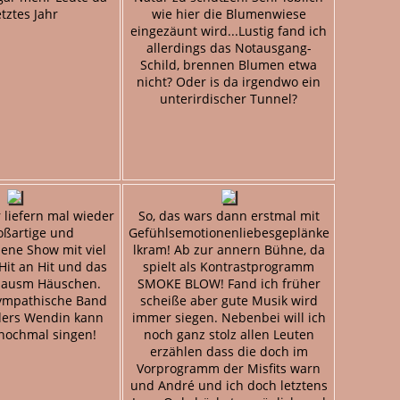
etztes Jahr
wie hier die Blumenwiese
eingezäunt wird...Lustig fand ich
allerdings das Notausgang-
Schild, brennen Blumen etwa
nicht? Oder is da irgendwo ein
unterirdischer Tunnel?
liefern mal wieder
So, das wars dann erstmal mit
oßartige und
Gefühlsemotionenliebesgeplänke
ene Show mit viel
lkram! Ab zur annern Bühne, da
Hit an Hit und das
spielt als Kontrastprogramm
s ausm Häuschen.
SMOKE BLOW! Fand ich früher
sympathische Band
scheiße aber gute Musik wird
ders Wendin kann
immer siegen. Nebenbei will ich
nochmal singen!
noch ganz stolz allen Leuten
erzählen dass die doch im
Vorprogramm der Misfits warn
und André und ich doch letztens