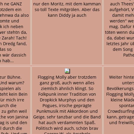
ch ne GANZ
nur den Moritz, mit dem kamman
auch Thees'
rotzdem ein
so toll Texte mitgrölen. Aber das
aufgehört, V
tehnwa da also
kann Diddy ja auch
damit mehr
Tomte und
werden" wei
k ich neben
mag. Dafür 
wer stehtn da,
töten wenn du 
 Zarah! Tach!
da, dabei wu
ch Dredg fand,
letztes Jahr ü
das so
dem Song 
h wär dassich
Pathe
 hab...
zur Bühne.
Flogging Molly aber trotzdem
Weiter hint
 Und warum?
ganz groß, auch wenn alles
unter
spielen als
ziemlich ähnlich klingt. So
Bevölkerungs
teht kein Bein
Folkpunk inner Tradition von
Flogging Moll
für mich irre
Dropkick Murphys und den
kleine Mäde
urch die
Pogues, irische geprägte
spontan
zu gehn weil
Punkmusik mit Akkordeon und
Crowdsurfing
che von Janina
Geige, sehr tanzbar und die Band
kann, getrag
ag is und den
hat auch verdammten Spaß.
und freiwill
l durch die
Politisch wird auch, schön brav
 Puh. Und um
George W. als Arsehole