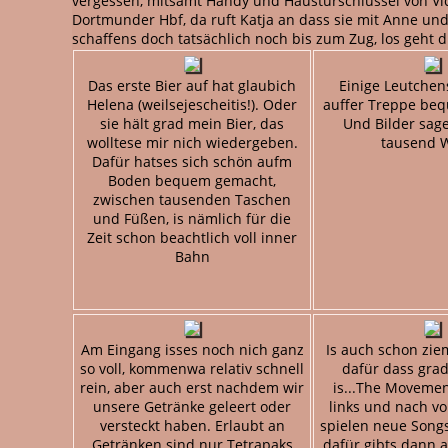
vergessen, mitsamt Handy und Haustürschlüssel von Vic
Dortmunder Hbf, da ruft Katja an dass sie mit Anne und
schaffens doch tatsächlich noch bis zum Zug, los geht 
Das erste Bier auf hat glaubich
Einige Leutchen
Helena (weilsejescheitis!). Oder
auffer Treppe be
sie hält grad mein Bier, das
Und Bilder sag
wolltese mir nich wiedergeben.
tausend W
Dafür hatses sich schön aufm
Boden bequem gemacht,
zwischen tausenden Taschen
und Füßen, is nämlich für die
Zeit schon beachtlich voll inner
Bahn
Am Eingang isses noch nich ganz
Is auch schon ziem
so voll, kommenwa relativ schnell
dafür dass gra
rein, aber auch erst nachdem wir
is...The Moveme
unsere Getränke geleert oder
links und nach vo
versteckt haben. Erlaubt an
spielen neue Songs
Getränken sind nur Tetrapaks
dafür gibts dann 