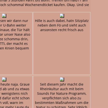
stmal 3 Stunden Fahrt bis Bonn. Treffen um halb11 am
en doch schommal Wochenendticket kaufen. Okay. Und sie
sen wir dann nur
Hille is auch dabei, hatn Sitzplatz
er U-Bahn weiter
neben dem Fö und sieht auch
naue, die Tür hält
ansonsten recht frisch aus
vor unser Nase also
tze schomma drin,
TTi, der macht es
sren Knien bequem
 heute naja. Graue
Seit diesem Jahr macht die
d ab und zu etwas
Rheinkultur auch mit beim
r wenigstens nich
Sounds For Nature-Programm,
nd dafür echt schon
verpflichten sich also zu
h voll, warn im
bestimmten Maßnahmen um die
gar mehr Leute da
Natur zu schützen. Sehr löblich