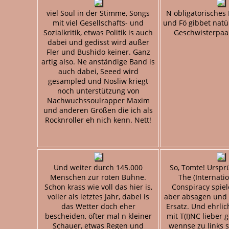
viel Soul in der Stimme, Songs
N obligatorisches 
mit viel Gesellschafts- und
und Fö gibbet natü
Sozialkritik, etwas Politik is auch
Geschwisterpaa
dabei und gedisst wird außer
Fler und Bushido keiner. Ganz
artig also. Ne anständige Band is
auch dabei, Seeed wird
gesampled und Nosliw kriegt
noch unterstützung von
Nachwuchssoulrapper Maxim
und anderen Größen die ich als
Rocknroller eh nich kenn. Nett!
Und weiter durch 145.000
So, Tomte! Ursprü
Menschen zur roten Bühne.
The (Internati
Schon krass wie voll das hier is,
Conspiracy spie
voller als letztes Jahr, dabei is
aber absagen und 
das Wetter doch eher
Ersatz. Und ehrli
bescheiden, öfter mal n kleiner
mit T(I)NC lieber
Schauer, etwas Regen und
wennse zu links s