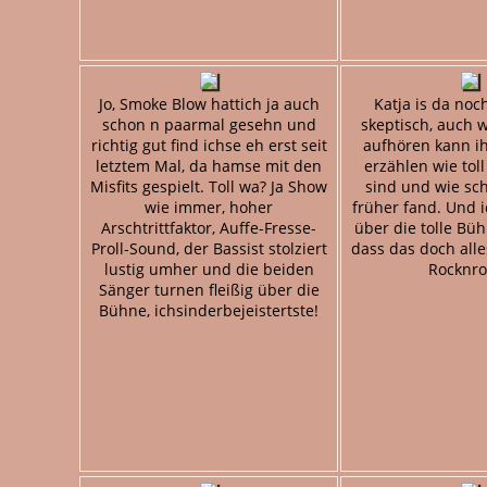
Jo, Smoke Blow hattich ja auch
Katja is da noc
schon n paarmal gesehn und
skeptisch, auch 
richtig gut find ichse eh erst seit
aufhören kann ih
letztem Mal, da hamse mit den
erzählen wie tol
Misfits gespielt. Toll wa? Ja Show
sind und wie sch
wie immer, hoher
früher fand. Und i
Arschtrittfaktor, Auffe-Fresse-
über die tolle B
Proll-Sound, der Bassist stolziert
dass das doch all
lustig umher und die beiden
Rocknrol
Sänger turnen fleißig über die
Bühne, ichsinderbejeistertste!