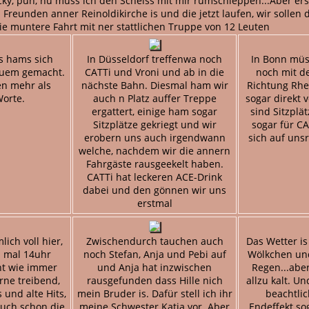
ky, puh, nu muss ich den Scheiss mit mir rumschleppen...Aber er
 Freunden anner Reinoldikirche is und die jetzt laufen, wir soll
die muntere Fahrt mit ner stattlichen Truppe von 12 Leuten
s hams sich
In Düsseldorf treffenwa noch
In Bonn müs
quem gemacht.
CATTi und Vroni und ab in die
noch mit d
en mehr als
nächste Bahn. Diesmal ham wir
Richtung Rhei
orte.
auch n Platz auffer Treppe
sogar direkt 
ergattert, einige ham sogar
sind Sitzplä
Sitzplätze gekriegt und wir
sogar für CA
erobern uns auch irgendwann
sich auf un
welche, nachdem wir die annern
Fahrgäste rausgeekelt haben.
CATTi hat leckeren ACE-Drink
dabei und den gönnen wir uns
erstmal
lich voll hier,
Zwischendurch tauchen auch
Das Wetter is
d mal 14uhr
noch Stefan, Anja und Pebi auf
Wölkchen un
nt wie immer
und Anja hat inzwischen
Regen...abe
rne treibend,
rausgefunden dass Hille nich
allzu kalt. U
 und alte Hits,
mein Bruder is. Dafür stell ich ihr
beachtlic
auch schon die
meine Schwester Katja vor. Aber
Endeffekt so