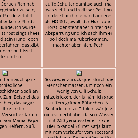
 Spruch "Ich hab
auffe Schulter damitse auch mal
egetarier zu sein,
was sieht und in dieser Position
 Pferde getötet
entdeckt mich niemand anderes
l er keine Pferde
als HORST. Jawoll, der Hurricane-
Hunde. Ich würde
Horst! der steht aber hinter der
stirbst singt Thees
Absperrung und ich sach ihm er
rd sein Hundi doch
soll doch ma rüberkommen,
berfahren, das gibt
machter aber nich. Pech.
noch son bissel
tik und so
en ham auch ganz
So, wieder zurück quer durch die
schiedliche
Menschenmassen, um noch ein
schichten Spaß an
wenig von Olli Schulz
y. Zum Beispiel das
mitzukriegen, der is nämlich grad
l hier, das sogar
auffem grünen Bühnchen. N
 ihre ersten
Schlückchen zu Trinken wär jetz
-Versuche starten
nich schlecht aber da son Wasser
en von Mama, Papa
mit 2,50 genauso teuer is wie
igen Helfern. Süß.
Bier (Skandal!) flirtet Katja kurz
mit nem Verkäufer vom Teestand
und kriegt n Becher Wasser für