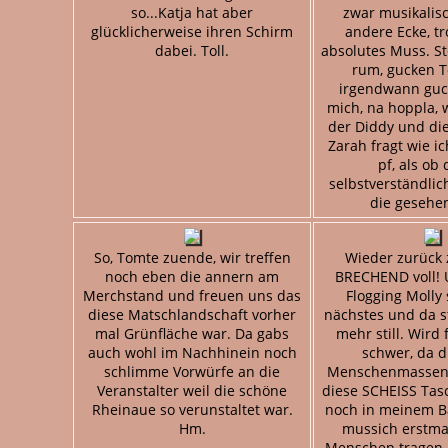
so...Katja hat aber
zwar musikalis
glücklicherweise ihren Schirm
andere Ecke, t
dabei. Toll.
absolutes Muss. S
rum, gucken 
irgendwann guc
mich, na hoppla, 
der Diddy und die
Zarah fragt wie i
pf, als ob 
selbstverständlic
die gesehen
So, Tomte zuende, wir treffen
Wieder zurück 
noch eben die annern am
BRECHEND voll!
Merchstand und freuen uns das
Flogging Molly 
diese Matschlandschaft vorher
nächstes und da s
mal Grünfläche war. Da gabs
mehr still. Wird 
auch wohl im Nachhinein noch
schwer, da d
schlimme Vorwürfe an die
Menschenmassen 
Veranstalter weil die schöne
diese SCHEISS Tas
Rheinaue so verunstaltet war.
noch in meinem B
Hm.
mussich erstma
Menschen tragen.