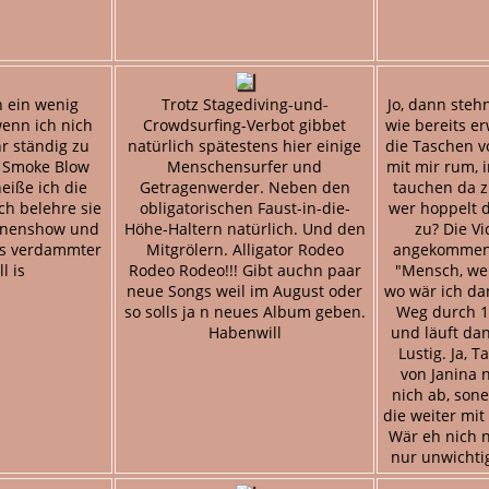
h ein wenig
Trotz Stagediving-und-
Jo, dann ste
wenn ich nich
Crowdsurfing-Verbot gibbet
wie bereits e
r ständig zu
natürlich spätestens hier einige
die Taschen v
l Smoke Blow
Menschensurfer und
mit mir rum, 
eiße ich die
Getragenwerder. Neben den
tauchen da zu
ch belehre sie
obligatorischen Faust-in-die-
wer hoppelt d
ühnenshow und
Höhe-Haltern natürlich. Und den
zu? Die Vi
es verdammter
Mitgrölern. Alligator Rodeo
angekommen,
l is
Rodeo Rodeo!!! Gibt auchn paar
"Mensch, wen
neue Songs weil im August oder
wo wär ich da
so solls ja n neues Album geben.
Weg durch 1
Habenwill
und läuft dan
Lustig. Ja, T
von Janina 
nich ab, son
die weiter mi
Wär eh nich n
nur unwichtig