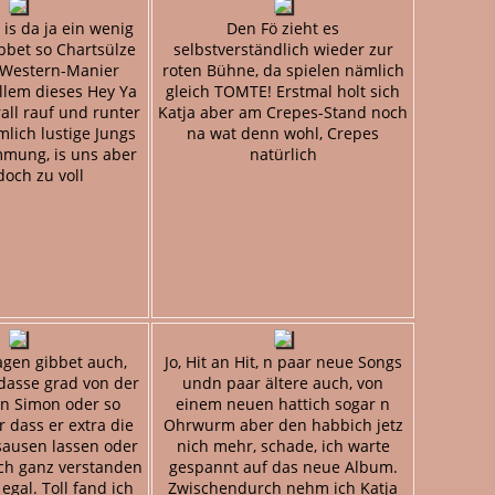
is da ja ein wenig
Den Fö zieht es
bbet so Chartsülze
selbstverständlich wieder zur
/Western-Manier
roten Bühne, da spielen nämlich
allem dieses Hey Ya
gleich TOMTE! Erstmal holt sich
all rauf und runter
Katja aber am Crepes-Stand noch
mlich lustige Jungs
na wat denn wohl, Crepes
mmung, is uns aber
natürlich
och zu voll
agen gibbet auch,
Jo, Hit an Hit, n paar neue Songs
dasse grad von der
undn paar ältere auch, von
on Simon oder so
einem neuen hattich sogar n
dass er extra die
Ohrwurm aber den habbich jetz
sausen lassen oder
nich mehr, schade, ich warte
ich ganz verstanden
gespannt auf das neue Album.
 egal. Toll fand ich
Zwischendurch nehm ich Katja