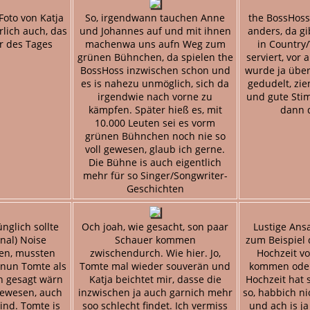
Foto von Katja
So, irgendwann tauchen Anne
the BossHoss 
rlich auch, das
und Johannes auf und mit ihnen
anders, da gi
r des Tages
machenwa uns aufn Weg zum
in Country
grünen Bühnchen, da spielen the
serviert, vor 
BossHoss inzwischen schon und
wurde ja über
es is nahezu unmöglich, sich da
gedudelt, zie
irgendwie nach vorne zu
und gute Sti
kämpfen. Später hieß es, mit
dann d
10.000 Leuten sei es vorm
grünen Bühnchen noch nie so
voll gewesen, glaub ich gerne.
Die Bühne is auch eigentlich
mehr für so Singer/Songwriter-
Geschichten
nglich sollte
Och joah, wie gesacht, son paar
Lustige Ans
onal) Noise
Schauer kommen
zum Beispiel 
len, mussten
zwischendurch. Wie hier. Jo,
Hochzeit v
nun Tomte als
Tomte mal wieder souverän und
kommen oder 
ch gesagt wärn
Katja beichtet mir, dasse die
Hochzeit hat 
 gewesen, auch
inzwischen ja auch garnich mehr
so, habbich n
ind. Tomte is
soo schlecht findet. Ich vermiss
und ach is ja