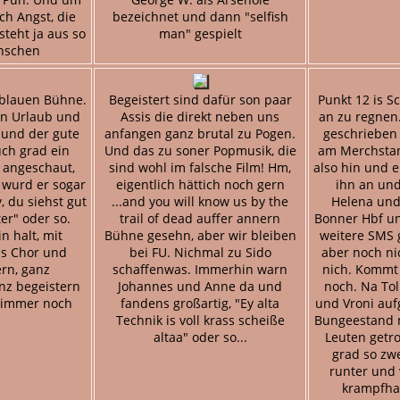
ch Angst, die
bezeichnet und dann "selfish
teht ja aus so
man" gespielt
nschen
 blauen Bühne.
Begeistert sind dafür son paar
Punkt 12 is S
rin Urlaub und
Assis die direkt neben uns
an zu regnen.
 und der gute
anfangen ganz brutal zu Pogen.
geschrieben
uch grad ein
Und das zu soner Popmusik, die
am Merchstan
z angeschaut,
sind wohl im falsche Film! Hm,
also hin und er
i wurd er sogar
eigentlich hättich noch gern
ihn an und
 du siehst gut
...and you will know us by the
Helena un
ter" oder so.
trail of dead auffer annern
Bonner Hbf un
n halt, mit
Bühne gesehn, aber wir bleiben
weitere SMS g
s Chor und
bei FU. Nichmal zu Sido
aber noch nic
rn, ganz
schaffenwas. Immerhin warn
nich. Kommt
anz begeistern
Johannes und Anne da und
noch. Na Tol
 immer noch
fandens großartig, "Ey alta
und Vroni au
.
Technik is voll krass scheiße
Bungeestand 
altaa" oder so...
Leuten getro
grad so zw
runter und
krampfhaf