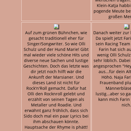
Klein-Katja habbi
pogende Meute bes
großen Me
Auf zum grünen Bühnchen, wie
Danach weiter zur
gesacht traditionell eher für
Da spielt jetzt Fa
Singer/Songwriter. So wie Olli
sein Racing Team
Schulz und der Hund Marie! Gibt
Farin hat sich a
mal wieder viele schöne Hits und
wenig Olli Schul
diverse neue Sachen und lustige
sehr löblich. Dabe
Geschichten. Doch das letzte was
angesprochen "Hey,
dir jetzt noch hilft wär die
aus...für dein Al
Ankunft der Marsianer. Und
Höhö. Naja Fari
dieses Land ist nicht für
Frauenband plu
Rock'n'Roll gemacht. Dafür hat
Männerbläse
Olli den Rocknroll gelebt und
lustig...aber so g
erzählt von seinen Tagen als
kann mich Farin
Metaller und Roadie. Und
nich
erwähnt ganz fröhlich, dass sich
Sido doch mal ein paar Lyrics bei
ihm abschauen könnte.
Hauptsache der Rhyme is phätt!