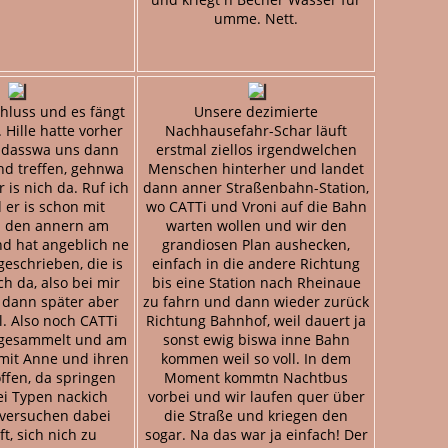
umme. Nett.
chluss und es fängt
Unsere dezimierte
 Hille hatte vorher
Nachhausefahr-Schar läuft
 dasswa uns dann
erstmal ziellos irgendwelchen
d treffen, gehnwa
Menschen hinterher und landet
 is nich da. Ruf ich
dann anner Straßenbahn-Station,
 er is schon mit
wo CATTi und Vroni auf die Bahn
d den annern am
warten wollen und wir den
d hat angeblich ne
grandiosen Plan aushecken,
eschrieben, die is
einfach in die andere Richtung
h da, also bei mir
bis eine Station nach Rheinaue
 dann später aber
zu fahrn und dann wieder zurück
l. Also noch CATTi
Richtung Bahnhof, weil dauert ja
fgesammelt und am
sonst ewig biswa inne Bahn
mit Anne und ihren
kommen weil so voll. In dem
ffen, da springen
Moment kommtn Nachtbus
ei Typen nackich
vorbei und wir laufen quer über
 versuchen dabei
die Straße und kriegen den
t, sich nich zu
sogar. Na das war ja einfach! Der