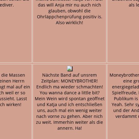
ediver.
das will Anja mir nu auch nich
als l
glauben, obwohl die
Ohrläppchenprüfung positiv is.
Also wirklich!
 die Massen
Nächste Band auf unsrem
Moneybrother 
einen Herrn
Zeitplan: MONEYBROTHER!
eine gr
ngt mal auf ein
Endlich ma wieder schmachten!
energiegelad
ch weil er so
You wanna dance a little bit?
Spielfreude, 
ussieht. Lasst
Mein Wein wird spontan geöffnet
Publikum i
ch wirken!
und Katja und ich entschließen
Yeah. Sehr 
uns, auch mal ein wenig weiter
und der An
nach vorne zu gehen. Aber nich
verdammt 
zu weit. Immerhin weiter als die
annern. Ha!