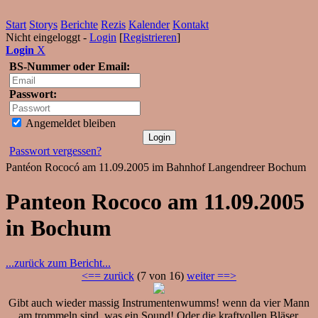
Start
Storys
Berichte
Rezis
Kalender
Kontakt
Nicht eingeloggt -
Login
[
Registrieren
]
Login
X
BS-Nummer oder Email:
Passwort:
Angemeldet bleiben
Passwort vergessen?
Pantéon Rococó am 11.09.2005 im Bahnhof Langendreer Bochum
Panteon Rococo am 11.09.2005
in Bochum
...zurück zum Bericht...
<== zurück
(7 von 16)
weiter ==>
Gibt auch wieder massig Instrumentenwumms! wenn da vier Mann
am trommeln sind, was ein Sound! Oder die kraftvollen Bläser,