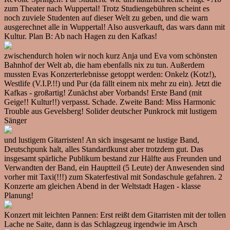
zum Theater nach Wuppertal! Trotz Studiengebühren scheint es
noch zuviele Studenten auf dieser Welt zu geben, und die warn
ausgerechnet alle in Wuppertal! Also ausverkauft, das wars dann mit
Kultur. Plan B: Ab nach Hagen zu den Kafkas!
zwischendurch holen wir noch kurz Anja und Eva vom schönsten
Bahnhof der Welt ab, die ham ebenfalls nix zu tun. Außerdem
mussten Evas Konzerterlebnisse getoppt werden: Onkelz (Kotz!),
Westlife (V.I.P.!!) und Pur (da fällt einem nix mehr zu ein). Jetzt die
Kafkas - großartig! Zunächst aber Vorbands! Erste Band (mit
Geige!! Kultur!!) verpasst. Schade. Zweite Band: Miss Harmonic
Trouble aus Gevelsberg! Solider deutscher Punkrock mit lustigem
Sänger
und lustigem Gitarristen! An sich insgesamt ne lustige Band,
Deutschpunk halt, alles Standardkunst aber trotzdem gut. Das
insgesamt spärliche Publikum bestand zur Hälfte aus Freunden und
Verwandten der Band, ein Hauptteil (5 Leute) der Anwesenden sind
vorher mit Taxi(!!!) zum Skaterfestival mit Sondaschule gefahren. 2
Konzerte am gleichen Abend in der Weltstadt Hagen - klasse
Planung!
Konzert mit leichten Pannen: Erst reißt dem Gitarristen mit der tollen
Lache ne Saite, dann is das Schlagzeug irgendwie im Arsch