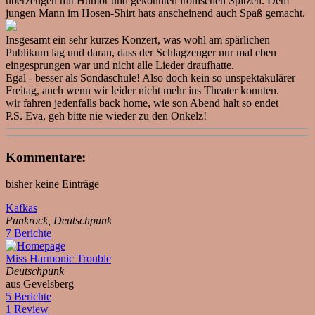
überzeugen mit Humor und gekonnten ironischen Spitzen. Dem
jungen Mann im Hosen-Shirt hats anscheinend auch Spaß gemacht.
Insgesamt ein sehr kurzes Konzert, was wohl am spärlichen
Publikum lag und daran, dass der Schlagzeuger nur mal eben
eingesprungen war und nicht alle Lieder draufhatte.
Egal - besser als Sondaschule! Also doch kein so unspektakulärer
Freitag, auch wenn wir leider nicht mehr ins Theater konnten.
wir fahren jedenfalls back home, wie son Abend halt so endet
P.S. Eva, geh bitte nie wieder zu den Onkelz!
Kommentare:
bisher keine Einträge
Kafkas
Punkrock, Deutschpunk
7 Berichte
Miss Harmonic Trouble
Deutschpunk
aus Gevelsberg
5 Berichte
1 Review