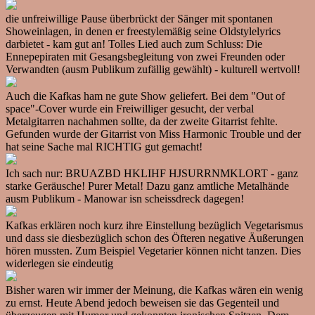
die unfreiwillige Pause überbrückt der Sänger mit spontanen
Showeinlagen, in denen er freestylemäßig seine Oldstylelyrics
darbietet - kam gut an! Tolles Lied auch zum Schluss: Die
Ennepepiraten mit Gesangsbegleitung von zwei Freunden oder
Verwandten (ausm Publikum zufällig gewählt) - kulturell wertvoll!
Auch die Kafkas ham ne gute Show geliefert. Bei dem "Out of
space"-Cover wurde ein Freiwilliger gesucht, der verbal
Metalgitarren nachahmen sollte, da der zweite Gitarrist fehlte.
Gefunden wurde der Gitarrist von Miss Harmonic Trouble und der
hat seine Sache mal RICHTIG gut gemacht!
Ich sach nur: BRUAZBD HKLIHF HJSURRNMKLORT - ganz
starke Geräusche! Purer Metal! Dazu ganz amtliche Metalhände
ausm Publikum - Manowar isn scheissdreck dagegen!
Kafkas erklären noch kurz ihre Einstellung bezüglich Vegetarismus
und dass sie diesbezüglich schon des Öfteren negative Äußerungen
hören mussten. Zum Beispiel Vegetarier können nicht tanzen. Dies
widerlegen sie eindeutig
Bisher waren wir immer der Meinung, die Kafkas wären ein wenig
zu ernst. Heute Abend jedoch beweisen sie das Gegenteil und