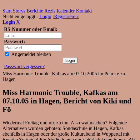
Start
Storys
Berichte
Rezis
Kalender
Kontakt
Nicht eingeloggt -
Login
[
Registrieren
]
Login
X
BS-Nummer oder Email:
Passwort:
Angemeldet bleiben
Passwort vergessen?
Miss Harmonic Trouble, Kafkas am 07.10.2005 im Pelmke zu
Hagen
Miss Harmonic Trouble, Kafkas am
07.10.05 in Hagen, Bericht von Kiki und
Fö
Wiedermal Freitag und nix zu tun. Also wat machen? Folgende
Alternativen wurden geboten: Sondaschule in Hagen, Kafkas
ebenfalls in Hagen oder der große Kulturabend in Wuppertal mit
Revolte Springen! Für Studierte wie uns natürlich keine Frage - Ab