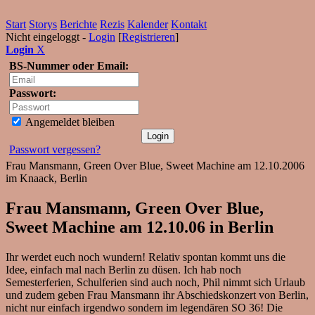
Start
Storys
Berichte
Rezis
Kalender
Kontakt
Nicht eingeloggt -
Login
[
Registrieren
]
Login
X
BS-Nummer oder Email:
Passwort:
Angemeldet bleiben
Passwort vergessen?
Frau Mansmann, Green Over Blue, Sweet Machine am 12.10.2006
im Knaack, Berlin
Frau Mansmann, Green Over Blue,
Sweet Machine am 12.10.06 in Berlin
Ihr werdet euch noch wundern! Relativ spontan kommt uns die
Idee, einfach mal nach Berlin zu düsen. Ich hab noch
Semesterferien, Schulferien sind auch noch, Phil nimmt sich Urlaub
und zudem geben Frau Mansmann ihr Abschiedskonzert von Berlin,
nicht nur einfach irgendwo sondern im legendären SO 36! Die