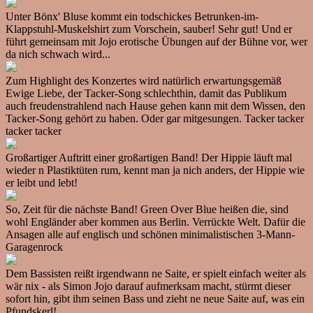
Unter Bönx' Bluse kommt ein todschickes Betrunken-im-
Klappstuhl-Muskelshirt zum Vorschein, sauber! Sehr gut! Und er
führt gemeinsam mit Jojo erotische Übungen auf der Bühne vor, wer
da nich schwach wird...
Zum Highlight des Konzertes wird natürlich erwartungsgemäß
Ewige Liebe, der Tacker-Song schlechthin, damit das Publikum
auch freudenstrahlend nach Hause gehen kann mit dem Wissen, den
Tacker-Song gehört zu haben. Oder gar mitgesungen. Tacker tacker
tacker tacker
Großartiger Auftritt einer großartigen Band! Der Hippie läuft mal
wieder n Plastiktüten rum, kennt man ja nich anders, der Hippie wie
er leibt und lebt!
So, Zeit für die nächste Band! Green Over Blue heißen die, sind
wohl Engländer aber kommen aus Berlin. Verrückte Welt. Dafür die
Ansagen alle auf englisch und schönen minimalistischen 3-Mann-
Garagenrock
Dem Bassisten reißt irgendwann ne Saite, er spielt einfach weiter als
wär nix - als Simon Jojo darauf aufmerksam macht, stürmt dieser
sofort hin, gibt ihm seinen Bass und zieht ne neue Saite auf, was ein
Pfundskerl!