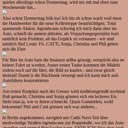
spielen allerdings schon Donnerstag, wird nix mit mal eben zum
Wochenende hin...
Also schon Donnerstag früh los! Ich bin eh schon wach weil muss
die Handwerker für die neue Kellertreppe beaufsichtigen. Total
spannende Aktion. Irgendwann schwing ich mich dann aber ins
Auto, schnell die annern abholen, als Verpackungsspezialist isset
natürlich kein Problem, all das Gepäck zu verstauen - wir sind
nämlich fünf Leute: Fö, CATTi, Sonja, Christina und Phil geben
sich die Ehre
Für Bier im Auto ham die Insassen sellba gesorgt, verspricht also ne
heitere Fahrt zu werden. Anner ersten Tanke kommen die Mädels
zudem noch auf die Idee, die Bild zu kaufen - und zwar gleich
dreimal! Damit is die Rückbank versorgt und ich kann mich aufs
Autofahren konzentrieren
Am ersten Rastplatz nach der Grenze wird traditionsgemäß nochmal
Halt gemacht, Christina und Sonja gönnen sich ein leckeres Eis.
Sieht man ja, wie es ihnen schmeckt. Quasi Gammeleis, wohl
bekommts! Phil und Catti gönnen sich was anderes...
In Berlin angekommen, navigiert uns Cattis Navi-Teil über
merkwürdige Straßen irgendwann zur Boppstraße, wo ich das Auto
abstellen und erstmal Bier kaufen kann. ENDLICH! War aber auch