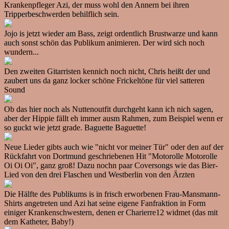
Krankenpfleger Azi, der muss wohl den Annern bei ihren
Tripperbeschwerden behilflich sein.
Jojo is jetzt wieder am Bass, zeigt ordentlich Brustwarze und kann
auch sonst schön das Publikum animieren. Der wird sich noch
wundern...
Den zweiten Gitarristen kennich noch nicht, Chris heißt der und
zaubert uns da ganz locker schöne Frickeltöne für viel satteren
Sound
Ob das hier noch als Nuttenoutfit durchgeht kann ich nich sagen,
aber der Hippie fällt eh immer ausm Rahmen, zum Beispiel wenn er
so guckt wie jetzt grade. Baguette Baguette!
Neue Lieder gibts auch wie "nicht vor meiner Tür" oder den auf der
Rückfahrt von Dortmund geschriebenen Hit "Motorolle Motorolle
Oi Oi Oi", ganz groß! Dazu nochn paar Coversongs wie das Bier-
Lied von den drei Flaschen und Westberlin von den Ärzten
Die Hälfte des Publikums is in frisch erworbenen Frau-Mansmann-
Shirts angetreten und Azi hat seine eigene Fanfraktion in Form
einiger Krankenschwestern, denen er Charierre12 widmet (das mit
dem Katheter, Baby!)