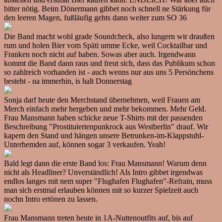
bitter nötig. Beim Dönermann gibbet noch schnell ne Stärkung für
den leeren Magen, fußläufig gehts dann weiter zum SO 36
Die Band macht wohl grade Soundcheck, also lungern wir draußen
rum und holen Bier vom Späti umme Ecke, weil Cocktailbar und
Franken noch nicht auf haben. Sowas aber auch. Irgendwann
kommt die Band dann raus und freut sich, dass das Publikum schon
so zahlreich vorhanden ist - auch wenns nur aus uns 5 Persönchens
besteht - na immerhin, is halt Donnerstag
Sonja darf heute den Merchstand übernehmen, weil Frauen am
Merch einfach mehr hergeben und mehr bekommen. Mehr Geld.
Frau Mansmann haben schicke neue T-Shirts mit der passenden
Beschreibung "Prostituiertenpunkrock aus Westberlin" drauf. Wir
kapern den Stand und hängen unsere Betrunken-im-Klappstuhl-
Unterhemden auf, können sogar 3 verkaufen. Yeah!
Bald legt dann die erste Band los: Frau Mansmann! Warum denn
nicht als Headliner? Unverständlich! Als Intro gibbet irgendwas
endlos langes mit nem super "Flughafen Flughafen"-Refrain, muss
man sich erstmal erlauben können mit so kurzer Spielzeit auch
nochn Intro ertönen zu lassen.
Frau Mansmann treten heute in 1A-Nuttenoutfits auf, bis auf