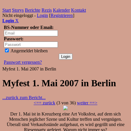
Start
Storys
Berichte
Rezis
Kalender
Kontakt
Nicht eingeloggt -
Login
[
Registrieren
]
Login
X
BS-Nummer oder Email:
Passwort:
Angemeldet bleiben
Passwort vergessen?
Myfest 1. Mai 2007 in Berlin
Myfest 1. Mai 2007 in Berlin
...zurück zum Bericht...
<== zurück
(3 von 36)
weiter ==>
Der 1. Mai ist in Kreuzberg eine Art Volksfest, auf dem sich
Menschen jeglicher Szene und Kultur treffen und vergnügen.
Überall sind Verkaufsstände aufgebaut, es wird gegrillt und eine
Riesenparty gefeiert. Warum nicht immer so?