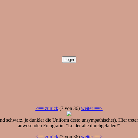
<== zurück
(7 von 36)
weiter ==>
 und schwarz, je dunkler die Uniform desto unsympathischer). Hier tre
anwesenden Fotografin: "Leider alle durchgefallen!"
<== zurück
(7 von 36)
weiter ==>