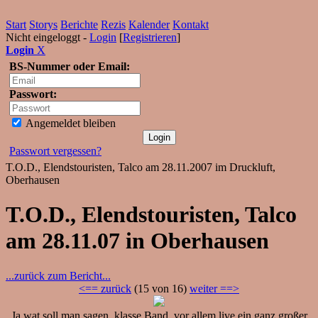
Start
Storys
Berichte
Rezis
Kalender
Kontakt
Nicht eingeloggt -
Login
[
Registrieren
]
Login
X
BS-Nummer oder Email:
Passwort:
Angemeldet bleiben
Passwort vergessen?
T.O.D., Elendstouristen, Talco am 28.11.2007 im Druckluft,
Oberhausen
T.O.D., Elendstouristen, Talco
am 28.11.07 in Oberhausen
...zurück zum Bericht...
<== zurück
(15 von 16)
weiter ==>
Ja wat soll man sagen, klasse Band, vor allem live ein ganz großer