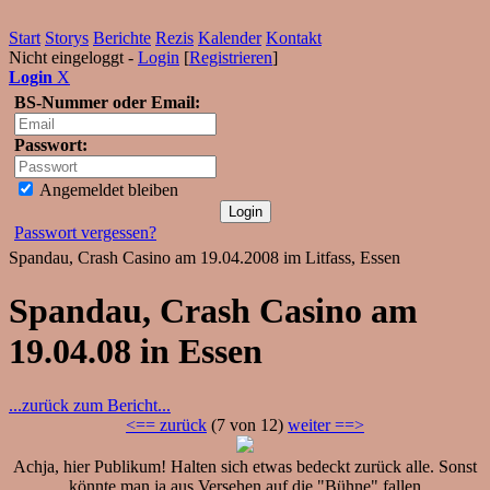
Start
Storys
Berichte
Rezis
Kalender
Kontakt
Nicht eingeloggt -
Login
[
Registrieren
]
Login
X
BS-Nummer oder Email:
Passwort:
Angemeldet bleiben
Passwort vergessen?
Spandau, Crash Casino am 19.04.2008 im Litfass, Essen
Spandau, Crash Casino am
19.04.08 in Essen
...zurück zum Bericht...
<== zurück
(7 von 12)
weiter ==>
Achja, hier Publikum! Halten sich etwas bedeckt zurück alle. Sonst
könnte man ja aus Versehen auf die "Bühne" fallen