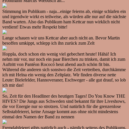
Frontmann Marcus Wiebusch an...
Stimmung im Publikum - naja...einige feierns ab, einige schlafen ein
und irgendwie wirkt es teilweise, als würden alle nur auf die nächste
Band warten. Also das Publikum ham Kettcar nun wirklich nicht
verdient! Etwas mehr Respekt bitte!
Lange schauen wir uns Kettcar aber auch nicht an. Bevor Martin
besoffen umkippt, schlepp ich ihn zurück zum Zelt
Hoppla, doch schon ein wenig viel gebechert heute! Hähä! Ich
nehm mir vor, nur noch ein paar Bierchen zu trinken, damit ich zum
Auftritt von Pantéon Rococó heut abend auch schön fit bin.
Während die anderen sich sonstwo die Zeit vertreiben, durchkämme
ich mit Helna ein wenig den Zeltplatz. Wir finden diverse nette
Leute: Bielefelder, Hannoveraner, Eschweger - alle gut drauf, so lob
ich mir das!
So, Zeit für den Headliner des heutigen Tages! Do You Know THE
HIVES? Die Jungs aus Schweden sind bekannt für ihre Liveshows,
die vor Energie nur so strotzen. Und natürlich für die grenzenlose
Selbstabfeierei, keine Ansage kommt aus ohne nicht mindestens
einmal den Namen der Band zu nennen
Fremdabfeierei gibts natürlich auch - nämlich seitens des Publikums.