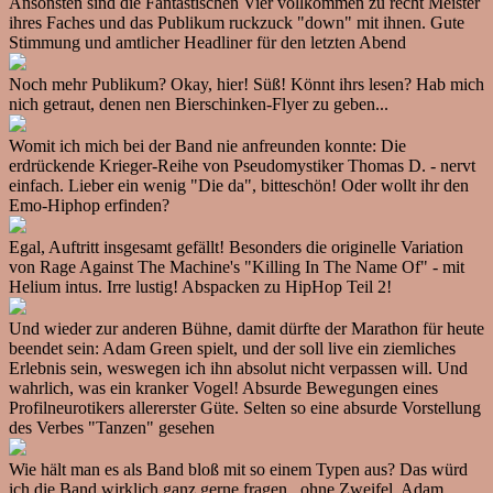
Ansonsten sind die Fantastischen Vier vollkommen zu recht Meister
ihres Faches und das Publikum ruckzuck "down" mit ihnen. Gute
Stimmung und amtlicher Headliner für den letzten Abend
Noch mehr Publikum? Okay, hier! Süß! Könnt ihrs lesen? Hab mich
nich getraut, denen nen Bierschinken-Flyer zu geben...
Womit ich mich bei der Band nie anfreunden konnte: Die
erdrückende Krieger-Reihe von Pseudomystiker Thomas D. - nervt
einfach. Lieber ein wenig "Die da", bitteschön! Oder wollt ihr den
Emo-Hiphop erfinden?
Egal, Auftritt insgesamt gefällt! Besonders die originelle Variation
von Rage Against The Machine's "Killing In The Name Of" - mit
Helium intus. Irre lustig! Abspacken zu HipHop Teil 2!
Und wieder zur anderen Bühne, damit dürfte der Marathon für heute
beendet sein: Adam Green spielt, und der soll live ein ziemliches
Erlebnis sein, weswegen ich ihn absolut nicht verpassen will. Und
wahrlich, was ein kranker Vogel! Absurde Bewegungen eines
Profilneurotikers allererster Güte. Selten so eine absurde Vorstellung
des Verbes "Tanzen" gesehen
Wie hält man es als Band bloß mit so einem Typen aus? Das würd
ich die Band wirklich ganz gerne fragen...ohne Zweifel, Adam