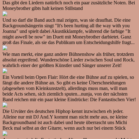
Das gibt den Liedern natürlich noch ein paar zusätzliche Noten. Bei
Moneybrother gibts halt keinen Stillstand
Und so darf die Band auch mal zeigen, was sie draufhat. Die eine
Backgroundsängerin singt "It's been hurting all the way with you
Joanna" und spielt dabei Akustikklampfe, während die farbige "It
might aswell be now" im Duett mit Moneybrother darbietet. Ganz
groß das Finale, als sie das Publikum um Entscheidungshilfe fragt...
Wie man merkt, eine ganz andere Bühnenshow als früher, trotzdem
absolut ergreifend. Wunderschöne Lieder zwischen Soul und Rock,
wahrlich einer der größten Künstler und Sänger unserer Zeit!
Ein Vorteil beim Open Flair: Hört die eine Bühne auf zu spielen, so
fängt die andere Bühne an. So gibt es keine Überschneidungen
(abgesehen vom Kleinkunstzelt), allerdings muss man, will man
beide Acts sehen, sich ziemlich sputen...nunja, von der nächsten
Band reichen mir ein paar kleine Eindrücke: Die Fantastischen Vier!
Die Urväter des deutschen Hiphop kennt inzwischen eh jeder.
Alleine nur mit DJ And.Y kommt man nicht mehr aus, ne kleine
Backgroundband ist auch dabei und heute überrascht uns Michi
Beck mal selbst an der Gitarre, wenn auch nur bei einem Stück