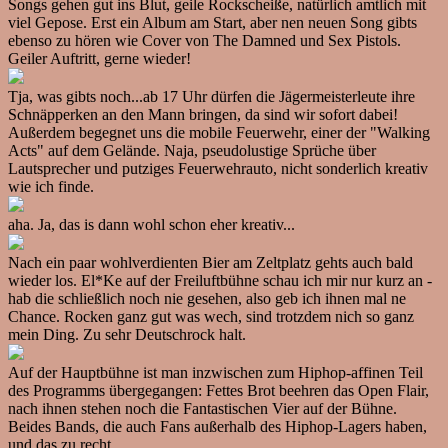
Songs gehen gut ins Blut, geile Rockscheiße, natürlich amtlich mit
viel Gepose. Erst ein Album am Start, aber nen neuen Song gibts
ebenso zu hören wie Cover von The Damned und Sex Pistols.
Geiler Auftritt, gerne wieder!
Tja, was gibts noch...ab 17 Uhr dürfen die Jägermeisterleute ihre
Schnäpperken an den Mann bringen, da sind wir sofort dabei!
Außerdem begegnet uns die mobile Feuerwehr, einer der "Walking
Acts" auf dem Gelände. Naja, pseudolustige Sprüche über
Lautsprecher und putziges Feuerwehrauto, nicht sonderlich kreativ
wie ich finde.
aha. Ja, das is dann wohl schon eher kreativ...
Nach ein paar wohlverdienten Bier am Zeltplatz gehts auch bald
wieder los. El*Ke auf der Freiluftbühne schau ich mir nur kurz an -
hab die schließlich noch nie gesehen, also geb ich ihnen mal ne
Chance. Rocken ganz gut was wech, sind trotzdem nich so ganz
mein Ding. Zu sehr Deutschrock halt.
Auf der Hauptbühne ist man inzwischen zum Hiphop-affinen Teil
des Programms übergegangen: Fettes Brot beehren das Open Flair,
nach ihnen stehen noch die Fantastischen Vier auf der Bühne.
Beides Bands, die auch Fans außerhalb des Hiphop-Lagers haben,
und das zu recht