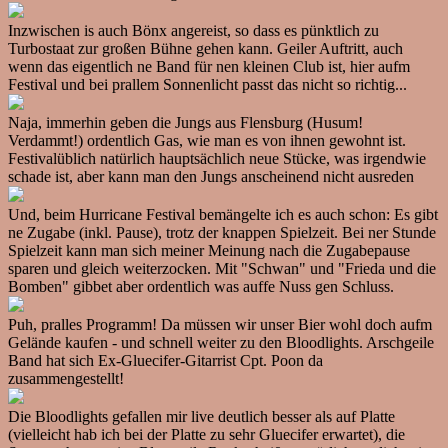
Inzwischen is auch Bönx angereist, so dass es pünktlich zu
Turbostaat zur großen Bühne gehen kann. Geiler Auftritt, auch
wenn das eigentlich ne Band für nen kleinen Club ist, hier aufm
Festival und bei prallem Sonnenlicht passt das nicht so richtig...
Naja, immerhin geben die Jungs aus Flensburg (Husum!
Verdammt!) ordentlich Gas, wie man es von ihnen gewohnt ist.
Festivalüblich natürlich hauptsächlich neue Stücke, was irgendwie
schade ist, aber kann man den Jungs anscheinend nicht ausreden
Und, beim Hurricane Festival bemängelte ich es auch schon: Es gibt
ne Zugabe (inkl. Pause), trotz der knappen Spielzeit. Bei ner Stunde
Spielzeit kann man sich meiner Meinung nach die Zugabepause
sparen und gleich weiterzocken. Mit "Schwan" und "Frieda und die
Bomben" gibbet aber ordentlich was auffe Nuss gen Schluss.
Puh, pralles Programm! Da müssen wir unser Bier wohl doch aufm
Gelände kaufen - und schnell weiter zu den Bloodlights. Arschgeile
Band hat sich Ex-Gluecifer-Gitarrist Cpt. Poon da
zusammengestellt!
Die Bloodlights gefallen mir live deutlich besser als auf Platte
(vielleicht hab ich bei der Platte zu sehr Gluecifer erwartet), die