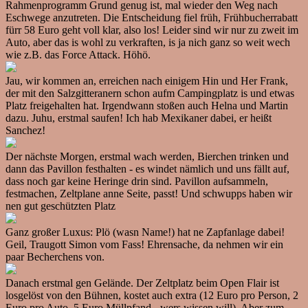
Rahmenprogramm Grund genug ist, mal wieder den Weg nach
Eschwege anzutreten. Die Entscheidung fiel früh, Frühbucherrabatt
fürr 58 Euro geht voll klar, also los! Leider sind wir nur zu zweit im
Auto, aber das is wohl zu verkraften, is ja nich ganz so weit wech
wie z.B. das Force Attack. Höhö.
Jau, wir kommen an, erreichen nach einigem Hin und Her Frank,
der mit den Salzgitteranern schon aufm Campingplatz is und etwas
Platz freigehalten hat. Irgendwann stoßen auch Helna und Martin
dazu. Juhu, erstmal saufen! Ich hab Mexikaner dabei, er heißt
Sanchez!
Der nächste Morgen, erstmal wach werden, Bierchen trinken und
dann das Pavillon festhalten - es windet nämlich und uns fällt auf,
dass noch gar keine Heringe drin sind. Pavillon aufsammeln,
festmachen, Zeltplane anne Seite, passt! Und schwupps haben wir
nen gut geschützten Platz
Ganz großer Luxus: Plö (wasn Name!) hat ne Zapfanlage dabei!
Geil, Traugott Simon vom Fass! Ehrensache, da nehmen wir ein
paar Becherchens von.
Danach erstmal gen Gelände. Der Zeltplatz beim Open Flair ist
losgelöst von den Bühnen, kostet auch extra (12 Euro pro Person, 2
Euro pro Auto, 5 Euro Müllpfand - wers wissen will). Aber zum