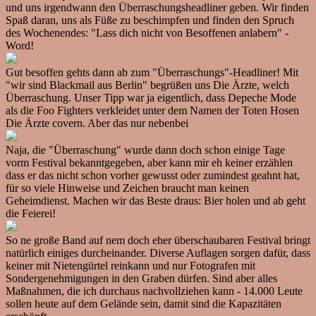
und uns irgendwann den Überraschungsheadliner geben. Wir finden
Spaß daran, uns als Füße zu beschimpfen und finden den Spruch
des Wochenendes: "Lass dich nicht von Besoffenen anlabern" -
Word!
Gut besoffen gehts dann ab zum "Überraschungs"-Headliner! Mit
"wir sind Blackmail aus Berlin" begrüßen uns Die Ärzte, welch
Überraschung. Unser Tipp war ja eigentlich, dass Depeche Mode
als die Foo Fighters verkleidet unter dem Namen der Toten Hosen
Die Ärzte covern. Aber das nur nebenbei
Naja, die "Überraschung" wurde dann doch schon einige Tage
vorm Festival bekanntgegeben, aber kann mir eh keiner erzählen
dass er das nicht schon vorher gewusst oder zumindest geahnt hat,
für so viele Hinweise und Zeichen braucht man keinen
Geheimdienst. Machen wir das Beste draus: Bier holen und ab geht
die Feierei!
So ne große Band auf nem doch eher überschaubaren Festival bringt
natürlich einiges durcheinander. Diverse Auflagen sorgen dafür, dass
keiner mit Nietengürtel reinkann und nur Fotografen mit
Sondergenehmigungen in den Graben dürfen. Sind aber alles
Maßnahmen, die ich durchaus nachvollziehen kann - 14.000 Leute
sollen heute auf dem Gelände sein, damit sind die Kapazitäten