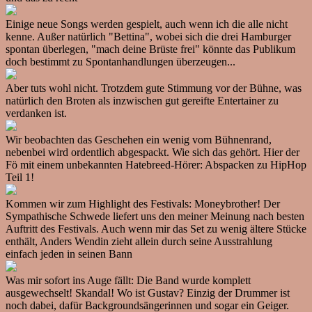
Einige neue Songs werden gespielt, auch wenn ich die alle nicht
kenne. Außer natürlich "Bettina", wobei sich die drei Hamburger
spontan überlegen, "mach deine Brüste frei" könnte das Publikum
doch bestimmt zu Spontanhandlungen überzeugen...
Aber tuts wohl nicht. Trotzdem gute Stimmung vor der Bühne, was
natürlich den Broten als inzwischen gut gereifte Entertainer zu
verdanken ist.
Wir beobachten das Geschehen ein wenig vom Bühnenrand,
nebenbei wird ordentlich abgespackt. Wie sich das gehört. Hier der
Fö mit einem unbekannten Hatebreed-Hörer: Abspacken zu HipHop
Teil 1!
Kommen wir zum Highlight des Festivals: Moneybrother! Der
Sympathische Schwede liefert uns den meiner Meinung nach besten
Auftritt des Festivals. Auch wenn mir das Set zu wenig ältere Stücke
enthält, Anders Wendin zieht allein durch seine Ausstrahlung
einfach jeden in seinen Bann
Was mir sofort ins Auge fällt: Die Band wurde komplett
ausgewechselt! Skandal! Wo ist Gustav? Einzig der Drummer ist
noch dabei, dafür Backgroundsängerinnen und sogar ein Geiger.