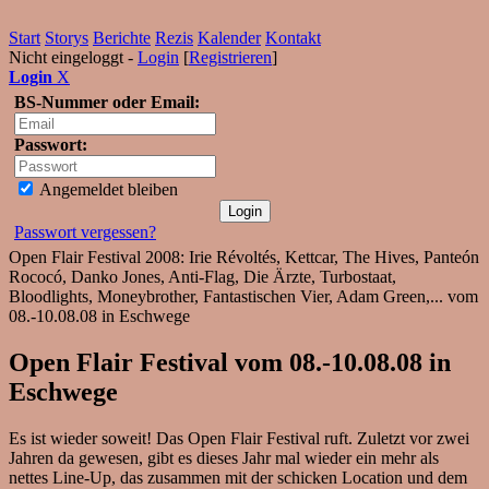
Start
Storys
Berichte
Rezis
Kalender
Kontakt
Nicht eingeloggt -
Login
[
Registrieren
]
Login
X
BS-Nummer oder Email:
Passwort:
Angemeldet bleiben
Passwort vergessen?
Open Flair Festival 2008: Irie Révoltés, Kettcar, The Hives, Panteón
Rococó, Danko Jones, Anti-Flag, Die Ärzte, Turbostaat,
Bloodlights, Moneybrother, Fantastischen Vier, Adam Green,... vom
08.-10.08.08 in Eschwege
Open Flair Festival vom 08.-10.08.08 in
Eschwege
Es ist wieder soweit! Das Open Flair Festival ruft. Zuletzt vor zwei
Jahren da gewesen, gibt es dieses Jahr mal wieder ein mehr als
nettes Line-Up, das zusammen mit der schicken Location und dem