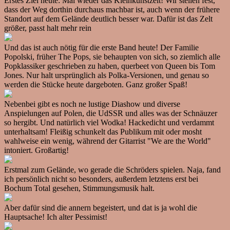
Erstes Ziel heute: Mal wieder das Kleinkunstzelt! Wir stellen fest,
dass der Weg dorthin durchaus machbar ist, auch wenn der frühere
Standort auf dem Gelände deutlich besser war. Dafür ist das Zelt
größer, passt halt mehr rein
Und das ist auch nötig für die erste Band heute! Der Familie
Popolski, früher The Pops, sie behaupten von sich, so ziemlich alle
Popklassiker geschrieben zu haben, querbeet von Queen bis Tom
Jones. Nur halt ursprünglich als Polka-Versionen, und genau so
werden die Stücke heute dargeboten. Ganz großer Spaß!
Nebenbei gibt es noch ne lustige Diashow und diverse
Anspielungen auf Polen, die UdSSR und alles was der Schnäuzer
so hergibt. Und natürlich viel Wodka! Hackedicht und verdammt
unterhaltsam! Fleißig schunkelt das Publikum mit oder mosht
wahlweise ein wenig, während der Gitarrist "We are the World"
intoniert. Großartig!
Erstmal zum Gelände, wo gerade die Schröders spielen. Naja, fand
ich persönlich nicht so besonders, außerdem letztens erst bei
Bochum Total gesehen, Stimmungsmusik halt.
Aber dafür sind die annern begeistert, und dat is ja wohl die
Hauptsache! Ich alter Pessimist!