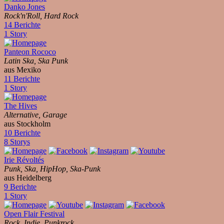
Danko Jones
Rock'n'Roll, Hard Rock
14 Berichte
1 Story
Panteon Rococo
Latin Ska, Ska Punk
aus Mexiko
11 Berichte
1 Story
The Hives
Alternative, Garage
aus Stockholm
10 Berichte
8 Storys
Irie Révoltés
Punk, Ska, HipHop, Ska-Punk
aus Heidelberg
9 Berichte
1 Story
Open Flair Festival
Rock, Indie, Punkrock, ...