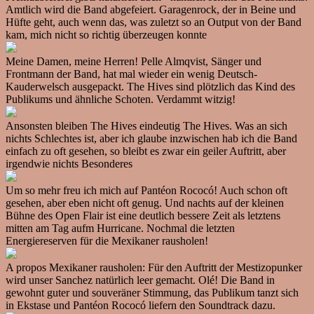
Amtlich wird die Band abgefeiert. Garagenrock, der in Beine und
Hüfte geht, auch wenn das, was zuletzt so an Output von der Band
kam, mich nicht so richtig überzeugen konnte
Meine Damen, meine Herren! Pelle Almqvist, Sänger und
Frontmann der Band, hat mal wieder ein wenig Deutsch-
Kauderwelsch ausgepackt. The Hives sind plötzlich das Kind des
Publikums und ähnliche Schoten. Verdammt witzig!
Ansonsten bleiben The Hives eindeutig The Hives. Was an sich
nichts Schlechtes ist, aber ich glaube inzwischen hab ich die Band
einfach zu oft gesehen, so bleibt es zwar ein geiler Auftritt, aber
irgendwie nichts Besonderes
Um so mehr freu ich mich auf Pantéon Rococó! Auch schon oft
gesehen, aber eben nicht oft genug. Und nachts auf der kleinen
Bühne des Open Flair ist eine deutlich bessere Zeit als letztens
mitten am Tag aufm Hurricane. Nochmal die letzten
Energiereserven für die Mexikaner rausholen!
A propos Mexikaner rausholen: Für den Auftritt der Mestizopunker
wird unser Sanchez natürlich leer gemacht. Olé! Die Band in
gewohnt guter und souveräner Stimmung, das Publikum tanzt sich
in Ekstase und Pantéon Rococó liefern den Soundtrack dazu.