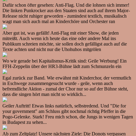
Dafür schon öfter gesehen: Anti-Flag. Und die lohnen sich immer!
Die linken Punkrocker aus den Staaten sind auch auf ihrem Major-
Release nicht ruhiger geworden - zumindest textlich, musikalisch
wagt man sich auch mal an Kinderchöre und Orchester ran
Aber gut ist, was gefällt! Anti-Flag mit einer Show, die jeden
mitreißt. Auch wenn ich heute das eine oder andere Mal ins
Publikum schreien möchte, sie sollen doch gefälligst auch auf die
Texte achten und nicht nur die Uhohuhos mitgrölen
Wo wir gerade bei Kapitalismus-Kritik sind: Geile Werbung! Ein
FFH-Zeppelin über der HR3-Bühne lädt zum Schmunzeln ein
Egal zurück zur Band. Wie erwähnt mit Kinderchor, der vermutlich
in Eschwege zusammengesucht wurde - geile, wenn auch
befremdliche Aktion - zumal der Chor nur so auf der Bühne steht,
dass die singen hört man nicht so wirklich...
Geiler Auftritt! Etwas links natürlich, selbstredend. Und "Die for
your government" am Schluss gibt nochmal richtig Pfeffer in die
Pogo-Gelenke. Stark! Freu mich schon, die Jungs in wenigen Tagen
in Budapest zu sehen...
Ab zum Zeltplatz! Unsere nächsten Ziele: Die Donots verpassen