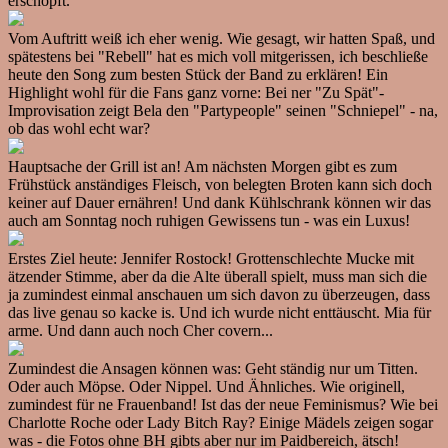
erschöpft.
Vom Auftritt weiß ich eher wenig. Wie gesagt, wir hatten Spaß, und
spätestens bei "Rebell" hat es mich voll mitgerissen, ich beschließe
heute den Song zum besten Stück der Band zu erklären! Ein
Highlight wohl für die Fans ganz vorne: Bei ner "Zu Spät"-
Improvisation zeigt Bela den "Partypeople" seinen "Schniepel" - na,
ob das wohl echt war?
Hauptsache der Grill ist an! Am nächsten Morgen gibt es zum
Frühstück anständiges Fleisch, von belegten Broten kann sich doch
keiner auf Dauer ernähren! Und dank Kühlschrank können wir das
auch am Sonntag noch ruhigen Gewissens tun - was ein Luxus!
Erstes Ziel heute: Jennifer Rostock! Grottenschlechte Mucke mit
ätzender Stimme, aber da die Alte überall spielt, muss man sich die
ja zumindest einmal anschauen um sich davon zu überzeugen, dass
das live genau so kacke is. Und ich wurde nicht enttäuscht. Mia für
arme. Und dann auch noch Cher covern...
Zumindest die Ansagen können was: Geht ständig nur um Titten.
Oder auch Möpse. Oder Nippel. Und Ähnliches. Wie originell,
zumindest für ne Frauenband! Ist das der neue Feminismus? Wie bei
Charlotte Roche oder Lady Bitch Ray? Einige Mädels zeigen sogar
was - die Fotos ohne BH gibts aber nur im Paidbereich, ätsch!