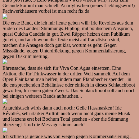
Gelände kommt man schnell. An idyllischen (neues Lieblingswort!)
Fachwerkhäusern vorbei ist man recht fix da.
Die erste Band, die ich mir heute geben will: Irie Revoltés aus dem
Süden des Landes! Stimmungs-Hiphop, mit politischem Anspruch,
quasi Culcha Candela in gut. Zwei Räpper heizen dem Publikum
gut ein, und auch wenn die Texte meist auf französisch sind,
machen die Ansagen doch gut klar, worum es geht: Gegen
Missstände, gegen Unterdrückung, gegen Kommerzialisierung,
gegen Diskriminierung.
Ehrensache, dass sie sich für Viva Con Agua einsetzen. Eine
Aktion, die für Trinkwasser in der dritten Welt sammelt. Auf dem
Open Flair kann man helfen, indem man Pfandbecher spendet - in
die entsprechenden Behältnisse oder einfach in dieses Schlauchboot
geworfen, für einen guten Zweck. Das Schlauchboot soll auch noch
bei einigen weiteren Bands auftauchen...
Anarchistisch wirds dann auch noch: Geile Hassmasken! Irie
Révoltés, sehr starker Auftritt auch wenn nicht ganz meine Musik
und letztens erst bei Bochum Total gesehen - aber die Stimmung
überzeugt. Und die Message stimmt auch!
Ich schrieb ja gerade was von wegen gegen Kommerzialisierung -