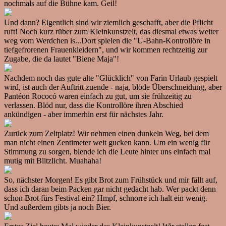
nochmals auf die Bühne kam. Geil!
Und dann? Eigentlich sind wir ziemlich geschafft, aber die Pflicht
ruft! Noch kurz rüber zum Kleinkunstzelt, das diesmal etwas weiter
weg vom Werdchen is...Dort spielen die "U-Bahn-Kontrollöre in
tiefgefrorenen Frauenkleidern", und wir kommen rechtzeitig zur
Zugabe, die da lautet "Biene Maja"!
Nachdem noch das gute alte "Glücklich" von Farin Urlaub gespielt
wird, ist auch der Auftritt zuende - naja, blöde Überschneidung, aber
Pantéon Rococó waren einfach zu gut, um sie frühzeitig zu
verlassen. Blöd nur, dass die Kontrollöre ihren Abschied
ankündigen - aber immerhin erst für nächstes Jahr.
Zurück zum Zeltplatz! Wir nehmen einen dunkeln Weg, bei dem
man nicht einen Zentimeter weit gucken kann. Um ein wenig für
Stimmung zu sorgen, blende ich die Leute hinter uns einfach mal
mutig mit Blitzlicht. Muahaha!
So, nächster Morgen! Es gibt Brot zum Frühstück und mir fällt auf,
dass ich daran beim Packen gar nicht gedacht hab. Wer packt denn
schon Brot fürs Festival ein? Hmpf, schnorre ich halt ein wenig.
Und außerdem gibts ja noch Bier.