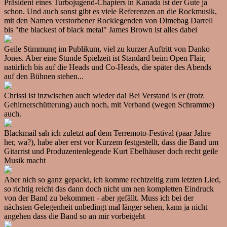
Präsident eines Turbojugend-Chapters in Kanada ist der Gute ja
schon. Und auch sonst gibt es viele Referenzen an die Rockmusik,
mit den Namen verstorbener Rocklegenden von Dimebag Darrell
bis "the blackest of black metal" James Brown ist alles dabei
Geile Stimmung im Publikum, viel zu kurzer Auftritt von Danko
Jones. Aber eine Stunde Spielzeit ist Standard beim Open Flair,
natürlich bis auf die Heads und Co-Heads, die später des Abends
auf den Bühnen stehen...
Chrissi ist inzwischen auch wieder da! Bei Verstand is er (trotz
Gehirnerschütterung) auch noch, mit Verband (wegen Schramme)
auch.
Blackmail sah ich zuletzt auf dem Terremoto-Festival (paar Jahre
her, wa?), habe aber erst vor Kurzem festgestellt, dass die Band um
Gitarrist und Produzentenlegende Kurt Ebelhäuser doch recht geile
Musik macht
Aber nich so ganz gepackt, ich komme rechtzeitig zum letzten Lied,
so richtig reicht das dann doch nicht um nen kompletten Eindruck
von der Band zu bekommen - aber gefällt. Muss ich bei der
nächsten Gelegenheit unbedingt mal länger sehen, kann ja nicht
angehen dass die Band so an mir vorbeigeht