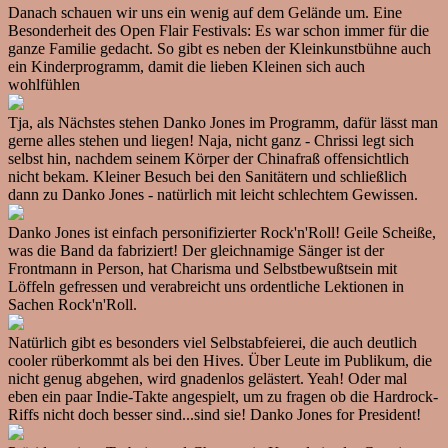
Danach schauen wir uns ein wenig auf dem Gelände um. Eine
Besonderheit des Open Flair Festivals: Es war schon immer für die
ganze Familie gedacht. So gibt es neben der Kleinkunstbühne auch
ein Kinderprogramm, damit die lieben Kleinen sich auch
wohlfühlen
Tja, als Nächstes stehen Danko Jones im Programm, dafür lässt man
gerne alles stehen und liegen! Naja, nicht ganz - Chrissi legt sich
selbst hin, nachdem seinem Körper der Chinafraß offensichtlich
nicht bekam. Kleiner Besuch bei den Sanitätern und schließlich
dann zu Danko Jones - natürlich mit leicht schlechtem Gewissen.
Danko Jones ist einfach personifizierter Rock'n'Roll! Geile Scheiße,
was die Band da fabriziert! Der gleichnamige Sänger ist der
Frontmann in Person, hat Charisma und Selbstbewußtsein mit
Löffeln gefressen und verabreicht uns ordentliche Lektionen in
Sachen Rock'n'Roll.
Natürlich gibt es besonders viel Selbstabfeierei, die auch deutlich
cooler rüberkommt als bei den Hives. Über Leute im Publikum, die
nicht genug abgehen, wird gnadenlos gelästert. Yeah! Oder mal
eben ein paar Indie-Takte angespielt, um zu fragen ob die Hardrock-
Riffs nicht doch besser sind...sind sie! Danko Jones for President!