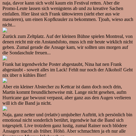
naja, davor kann sich wohl kaum ein Festival retten. Aber die
Promo-Leute lassen sich wenigstens ab und zu kreative Sachen
einfallen. Hier lässt sich Frank tättowieren (sieht eher aus wie
massieren), um einen Kopfkrauler zu bekommen. Tjoah, wieso auch
nicht...
Zurück zum Zeltplatz. Auf der kleinen Bühne spielen Montreal, von
denen reicht mir ein Anstandsfoto, muss ich mir heute wirklich nicht
geben. Zumal gerade die Ansage kam, wir sollten uns morgen auf
die Sondaschule freuen...
Frank hat irgendwelche Poster abgestaubt, Nina hat nen Frank
abgestaubt - soweit alles im Lack! Fehlt nur noch der Alkohol! Geht
nix über n kühles Bier!
Aber ein kleiner Abstecher zu Kettcar ist dann doch noch drin,
Martin kommt freundlicherweise mit. Lange nicht gesehen, aufm
Hurricane gar bewusst verpasst, aber ganz aus den Augen verlieren
will ich die Band ja nicht.
Naja, ganz netter und (relativ) umjubelter Auftritt, ich persönlich bin
emotional nicht sonderlich berührt, irgendwie hat die Band sich
totgespielt. Live trotzdem ganz lustig, zumal Rainer noch blödere
Ansagen macht als früher. Höhö. Aber schmachten ja eh nur alle