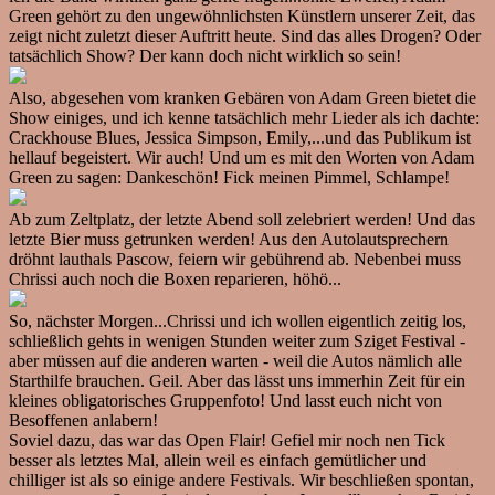
Green gehört zu den ungewöhnlichsten Künstlern unserer Zeit, das
zeigt nicht zuletzt dieser Auftritt heute. Sind das alles Drogen? Oder
tatsächlich Show? Der kann doch nicht wirklich so sein!
Also, abgesehen vom kranken Gebären von Adam Green bietet die
Show einiges, und ich kenne tatsächlich mehr Lieder als ich dachte:
Crackhouse Blues, Jessica Simpson, Emily,...und das Publikum ist
hellauf begeistert. Wir auch! Und um es mit den Worten von Adam
Green zu sagen: Dankeschön! Fick meinen Pimmel, Schlampe!
Ab zum Zeltplatz, der letzte Abend soll zelebriert werden! Und das
letzte Bier muss getrunken werden! Aus den Autolautsprechern
dröhnt lauthals Pascow, feiern wir gebührend ab. Nebenbei muss
Chrissi auch noch die Boxen reparieren, höhö...
So, nächster Morgen...Chrissi und ich wollen eigentlich zeitig los,
schließlich gehts in wenigen Stunden weiter zum Sziget Festival -
aber müssen auf die anderen warten - weil die Autos nämlich alle
Starthilfe brauchen. Geil. Aber das lässt uns immerhin Zeit für ein
kleines obligatorisches Gruppenfoto! Und lasst euch nicht von
Besoffenen anlabern!
Soviel dazu, das war das Open Flair! Gefiel mir noch nen Tick
besser als letztes Mal, allein weil es einfach gemütlicher und
chilliger ist als so einige andere Festivals. Wir beschließen spontan,