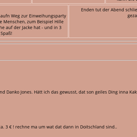
Enden tut der Abend schließ
geza
aufn Weg zur Einweihungsparty
ge Menschen, zum Beispiel Hille
e auf der Jacke hat - und in 3
 Spaß!
d Danko Jones. Hätt ich das gewusst, dat son geiles Ding inna Kakt
d ca. 3 € ! rechne ma um wat dat dann in Doitschland sind..