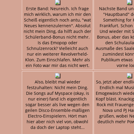
Erste Band: Neureich. Ich frage
Nächste Band und 
mich wirklich, warum ich mir den
"Hauptband" d
Scheiß eigentlich noch antu, "wat
Something for 
Neues kennenzulernen". Absolut
Frankfurt. Schon
nicht mein Ding, da hilft auch der
Und wieder mit 
Schülerband-Bonus nicht mehr.
Bonus, aber das k
Is das Emopop oder
den Schulaul
Schnulzenrock? Vielleicht auch
Ausmaße des Saales
nur ein weiterer Revolverheld-
zumindest könn
Klon. Zum Einschlafen. Mehr als
Publikum etwas 
ein Foto war mir das nicht wert.
vorne lo
Also, bleibt mal wieder
So, jetzt aber end
festzuhalten: Nicht mein Ding.
Endlich mal Musi
Die Songs auf Myspace (okay, is
Emogewäsch wiede
nur einer) fand ich eigentlich
Kopf bläst. Knackig
sogar besser als live wegen den
Rock mit Frauenge
geilen Disco-Ensemble-mäßigen
Nova und PJ Ha
Electro-Einspielern. Hört man
grüßen, wobei N
hier aber nich viel von, obwohl
deutlich mehr Po
da doch der Laptop steht...