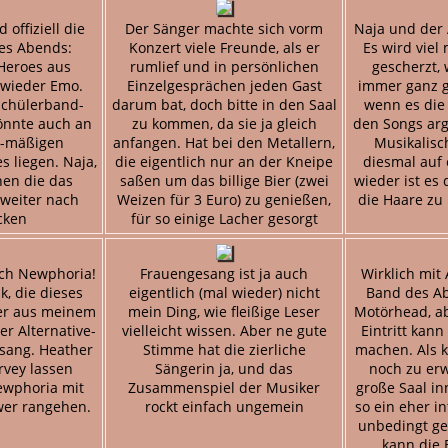
offiziell die
Der Sänger machte sich vorm
Naja und der A
es Abends:
Konzert viele Freunde, als er
Es wird viel
Heroes aus
rumlief und in persönlichen
gescherzt, 
 wieder Emo.
Einzelgesprächen jeden Gast
immer ganz 
Schülerband-
darum bat, doch bitte in den Saal
wenn es die
önnte auch an
zu kommen, da sie ja gleich
den Songs arg 
a-mäßigen
anfangen. Hat bei den Metallern,
Musikalisc
 liegen. Naja,
die eigentlich nur an der Kneipe
diesmal auf 
en die das
saßen um das billige Bier (zwei
wieder ist es
weiter nach
Weizen für 3 Euro) zu genießen,
die Haare zu 
cken
für so einige Lacher gesorgt
lich Newphoria!
Frauengesang ist ja auch
Wirklich mit
k, die dieses
eigentlich (mal wieder) nicht
Band des Ab
r aus meinem
mein Ding, wie fleißige Leser
Motörhead, ab
er Alternative-
vielleicht wissen. Aber ne gute
Eintritt kann
sang. Heather
Stimme hat die zierliche
machen. Als 
rvey lassen
Sängerin ja, und das
noch zu er
ewphoria mit
Zusammenspiel der Musiker
große Saal in
wer rangehen.
rockt einfach ungemein
so ein eher i
unbedingt gee
kann die B