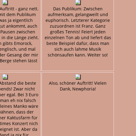
uftritt - ganz nett.
Das Publikum: Zwischen
 mit dem Publikum
aufmerksam, gelangweilt und
was ja eigentlich
euphorisch. Letzterer Kategorie
gut ankommt, auch
zuzuordnen ist Franz. Ganz
 Pausen zwischen
großes Tennis! Feiert jeden
in die Länge zieht.
einzelnen Ton ab und liefert das
h gibts Emorock,
beste Beispiel dafür, dass man
englisch, und mal
sich auch lahme Musik
 der Gesang der mir
schönsaufen kann. Weiter so!
Berge stehen lässt
 Abstand die beste
Also, schöner Auftritt! Vielen
ends! Zwar nicht
Dank, Newphoria!
er egal. Bei 3 Euro
 man eh nix falsch
kleines Manko wäre
wähnen, dass der
ner Kaktusfarm für
ntimes Konzert nich
ignet ist. Aber da
and ja nix für.