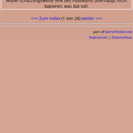
Wobei schätzungsweise 95% des Publikums überhaupt nicht
kapieren, was dat soll.
<== Zum Index
(1 von 28)
weiter ==>
part of
bierschinken.net
Impressum
|
Datenschutz