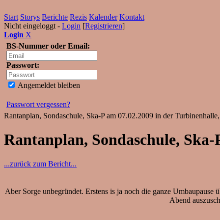
Start
Storys
Berichte
Rezis
Kalender
Kontakt
Nicht eingeloggt -
Login
[
Registrieren
]
Login
X
BS-Nummer oder Email:
Passwort:
Angemeldet bleiben
Passwort vergessen?
Rantanplan, Sondaschule, Ska-P am 07.02.2009 in der Turbinenhalle
Rantanplan, Sondaschule, Ska-
...zurück zum Bericht...
Aber Sorge unbegründet. Erstens is ja noch die ganze Umbaupause übe
Abend auszuschüt