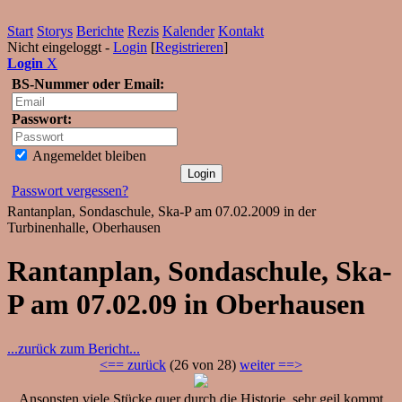
Start
Storys
Berichte
Rezis
Kalender
Kontakt
Nicht eingeloggt -
Login
[
Registrieren
]
Login
X
BS-Nummer oder Email:
Passwort:
Angemeldet bleiben
Passwort vergessen?
Rantanplan, Sondaschule, Ska-P am 07.02.2009 in der
Turbinenhalle, Oberhausen
Rantanplan, Sondaschule, Ska-
P am 07.02.09 in Oberhausen
...zurück zum Bericht...
<== zurück
(26 von 28)
weiter ==>
Ansonsten viele Stücke quer durch die Historie, sehr geil kommt