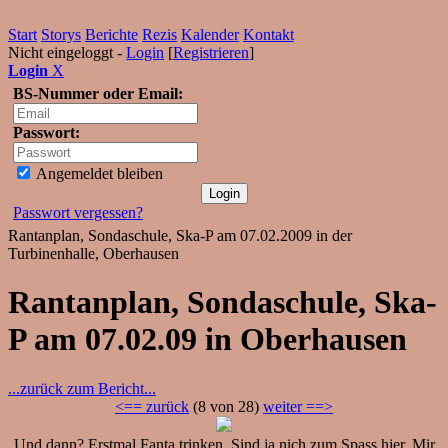
Start
Storys
Berichte
Rezis
Kalender
Kontakt
Nicht eingeloggt -
Login
[
Registrieren
]
Login
X
BS-Nummer oder Email:
Passwort:
Angemeldet bleiben
Passwort vergessen?
Rantanplan, Sondaschule, Ska-P am 07.02.2009 in der
Turbinenhalle, Oberhausen
Rantanplan, Sondaschule, Ska-
P am 07.02.09 in Oberhausen
...zurück zum Bericht...
<== zurück
(8 von 28)
weiter ==>
Und dann? Erstmal Fanta trinken. Sind ja nich zum Spass hier. Mir