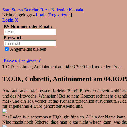
Start
Storys
Berichte
Rezis
Kalender
Kontakt
Nicht eingeloggt -
Login
[
Registrieren
]
Login
X
BS-Nummer oder Email:
Passwort:
Angemeldet bleiben
Passwort vergessen?
T.O.D., Cobretti, Antitainment am 04.03.2009 im Emokeller, Essen
T.O.D., Cobretti, Antitainment am 04.03.09
An-ti-tain-ment viel besser als deine Band! Einer der derzeit wohl b
und das Mittwochs. Wahnsinn! Bei so nem Konzert rechnet ja eigentlic
mal - und ein Tag vorher ist das Konzert tatsächlich ausverkauft. Ald
für angenehme 4 Euro gehört der Abend uns.
Der Laden is ja schomma n Highlight für sich. Allein der Name kann 
Nino macht noch Scherze, dass man ja gar nicht wissen kann, was das