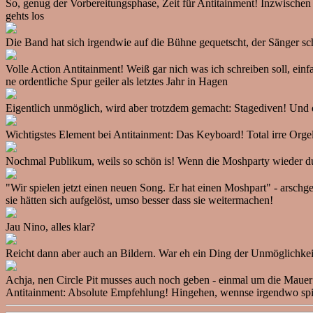
So, genug der Vorbereitungsphase, Zeit für Antitainment! Inzwischen 
gehts los
Die Band hat sich irgendwie auf die Bühne gequetscht, der Sänger sc
Volle Action Antitainment! Weiß gar nich was ich schreiben soll, e
ne ordentliche Spur geiler als letztes Jahr in Hagen
Eigentlich unmöglich, wird aber trotzdem gemacht: Stagediven! Und
Wichtigstes Element bei Antitainment: Das Keyboard! Total irre Org
Nochmal Publikum, weils so schön is! Wenn die Moshparty wieder durch
"Wir spielen jetzt einen neuen Song. Er hat einen Moshpart" - arschge
sie hätten sich aufgelöst, umso besser dass sie weitermachen!
Jau Nino, alles klar?
Reicht dann aber auch an Bildern. War eh ein Ding der Unmöglichkei
Achja, nen Circle Pit musses auch noch geben - einmal um die Mauer r
Antitainment: Absolute Empfehlung! Hingehen, wennse irgendwo sp