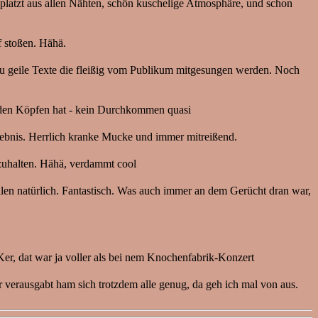
 platzt aus allen Nähten, schön kuschelige Atmosphäre, und schon
f stoßen. Hähä.
zu geile Texte die fleißig vom Publikum mitgesungen werden. Noch
r den Köpfen hat - kein Durchkommen quasi
lebnis. Herrlich kranke Mucke und immer mitreißend.
tzuhalten. Hähä, verdammt cool
ellen natürlich. Fantastisch. Was auch immer an dem Gerücht dran war,
er, dat war ja voller als bei nem Knochenfabrik-Konzert
r verausgabt ham sich trotzdem alle genug, da geh ich mal von aus.