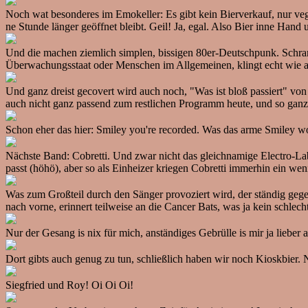
Noch wat besonderes im Emokeller: Es gibt kein Bierverkauf, nur v
ne Stunde länger geöffnet bleibt. Geil! Ja, egal. Also Bier inne Han
Und die machen ziemlich simplen, bissigen 80er-Deutschpunk. Schram
Überwachungsstaat oder Menschen im Allgemeinen, klingt echt wie 
Und ganz dreist gecovert wird auch noch, "Was ist bloß passiert" von
auch nicht ganz passend zum restlichen Programm heute, und so ganz
Schon eher das hier: Smiley you're recorded. Was das arme Smiley w
Nächste Band: Cobretti. Und zwar nicht das gleichnamige Electro-L
passt (höhö), aber so als Einheizer kriegen Cobretti immerhin ein wen
Was zum Großteil durch den Sänger provoziert wird, der ständig gege
nach vorne, erinnert teilweise an die Cancer Bats, was ja kein schlecht
Nur der Gesang is nix für mich, anständiges Gebrülle is mir ja lieber
Dort gibts auch genug zu tun, schließlich haben wir noch Kioskbier.
Siegfried und Roy! Oi Oi Oi!