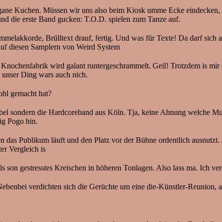
egane Kuchen. Müssen wir uns also beim Kiosk umme Ecke eindecken, wo
d und die erste Band gucken: T.O.D. spielen zum Tanze auf.
melakkorde, Brülltext drauf, fertig. Und was für Texte! Da darf sich
auf diesen Samplern von Weird System
 Knochenfabrik wird galant runtergeschrammelt. Geil! Trotzdem is mir da
 unser Ding wars auch nich.
ohl gemacht hat?
abel sondern die Hardcoreband aus Köln. Tja, keine Ahnung welche Mus
ig Pogo hin.
n das Publikum läuft und den Platz vor der Bühne ordentlich ausnutzt. 
er Vergleich is
 als son gestresstes Kreischen in höheren Tonlagen. Also lass ma. Ich v
 Nebenbei verdichten sich die Gerüchte um eine die-Künstler-Reunion, 