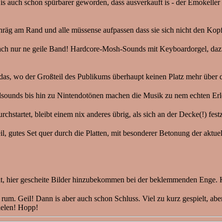
is auch schon spürbarer geworden, dass ausverkauft is - der Emokeller
hräg am Rand und alle müssense aufpassen dass sie sich nicht den Kop
infach nur ne geile Band! Hardcore-Mosh-Sounds mit Keyboardorgel, da
 das, wo der Großteil des Publikums überhaupt keinen Platz mehr übe
elsounds bis hin zu Nintendotönen machen die Musik zu nem echten Er
startet, bleibt einem nix anderes übrig, als sich an der Decke(!) fes
il, gutes Set quer durch die Platten, mit besonderer Betonung der aktu
t, hier gescheite Bilder hinzubekommen bei der beklemmenden Enge. K
um. Geil! Dann is aber auch schon Schluss. Viel zu kurz gespielt, abe
ielen! Hopp!