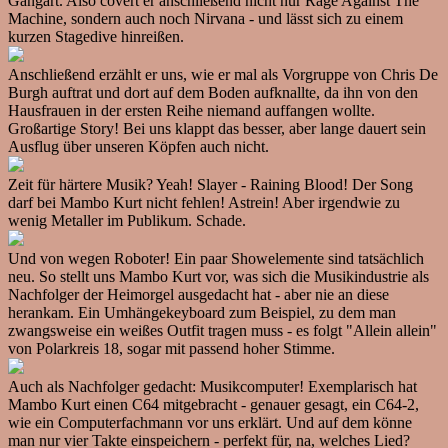
Gangart. Also covert er anschließend nicht nur Rage Against The
Machine, sondern auch noch Nirvana - und lässt sich zu einem
kurzen Stagedive hinreißen.
Anschließend erzählt er uns, wie er mal als Vorgruppe von Chris De
Burgh auftrat und dort auf dem Boden aufknallte, da ihn von den
Hausfrauen in der ersten Reihe niemand auffangen wollte.
Großartige Story! Bei uns klappt das besser, aber lange dauert sein
Ausflug über unseren Köpfen auch nicht.
Zeit für härtere Musik? Yeah! Slayer - Raining Blood! Der Song
darf bei Mambo Kurt nicht fehlen! Astrein! Aber irgendwie zu
wenig Metaller im Publikum. Schade.
Und von wegen Roboter! Ein paar Showelemente sind tatsächlich
neu. So stellt uns Mambo Kurt vor, was sich die Musikindustrie als
Nachfolger der Heimorgel ausgedacht hat - aber nie an diese
herankam. Ein Umhängekeyboard zum Beispiel, zu dem man
zwangsweise ein weißes Outfit tragen muss - es folgt "Allein allein"
von Polarkreis 18, sogar mit passend hoher Stimme.
Auch als Nachfolger gedacht: Musikcomputer! Exemplarisch hat
Mambo Kurt einen C64 mitgebracht - genauer gesagt, ein C64-2,
wie ein Computerfachmann vor uns erklärt. Und auf dem könne
man nur vier Takte einspeichern - perfekt für, na, welches Lied?