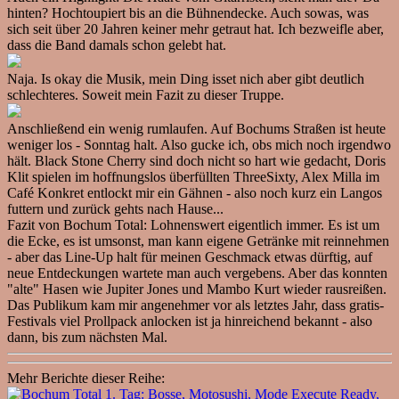
hinten? Hochtoupiert bis an die Bühnendecke. Auch sowas, was
sich seit über 20 Jahren keiner mehr getraut hat. Ich bezweifle aber,
dass die Band damals schon gelebt hat.
Naja. Is okay die Musik, mein Ding isset nich aber gibt deutlich
schlechteres. Soweit mein Fazit zu dieser Truppe.
Anschließend ein wenig rumlaufen. Auf Bochums Straßen ist heute
weniger los - Sonntag halt. Also gucke ich, obs mich noch irgendwo
hält. Black Stone Cherry sind doch nicht so hart wie gedacht, Doris
Klit spielen im hoffnungslos überfüllten ThreeSixty, Alex Milla im
Café Konkret entlockt mir ein Gähnen - also noch kurz ein Langos
futtern und zurück gehts nach Hause...
Fazit von Bochum Total: Lohnenswert eigentlich immer. Es ist um
die Ecke, es ist umsonst, man kann eigene Getränke mit reinnehmen
- aber das Line-Up halt für meinen Geschmack etwas dürftig, auf
neue Entdeckungen wartete man auch vergebens. Aber das konnten
"alte" Hasen wie Jupiter Jones und Mambo Kurt wieder rausreißen.
Das Publikum kam mir angenehmer vor als letztes Jahr, dass gratis-
Festivals viel Prollpack anlocken ist ja hinreichend bekannt - also
dann, bis zum nächsten Mal.
Mehr Berichte dieser Reihe: