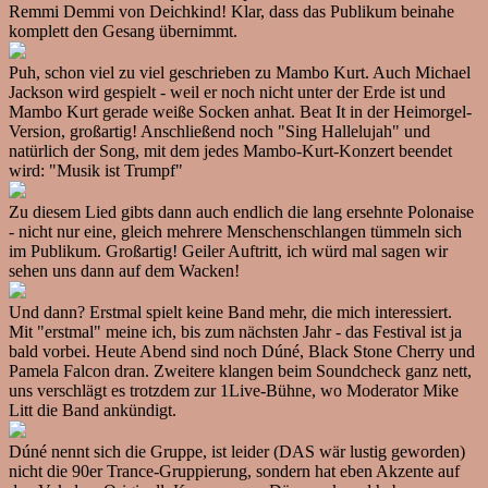
Remmi Demmi von Deichkind! Klar, dass das Publikum beinahe
komplett den Gesang übernimmt.
Puh, schon viel zu viel geschrieben zu Mambo Kurt. Auch Michael
Jackson wird gespielt - weil er noch nicht unter der Erde ist und
Mambo Kurt gerade weiße Socken anhat. Beat It in der Heimorgel-
Version, großartig! Anschließend noch "Sing Hallelujah" und
natürlich der Song, mit dem jedes Mambo-Kurt-Konzert beendet
wird: "Musik ist Trumpf"
Zu diesem Lied gibts dann auch endlich die lang ersehnte Polonaise
- nicht nur eine, gleich mehrere Menschenschlangen tümmeln sich
im Publikum. Großartig! Geiler Auftritt, ich würd mal sagen wir
sehen uns dann auf dem Wacken!
Und dann? Erstmal spielt keine Band mehr, die mich interessiert.
Mit "erstmal" meine ich, bis zum nächsten Jahr - das Festival ist ja
bald vorbei. Heute Abend sind noch Dúné, Black Stone Cherry und
Pamela Falcon dran. Zweitere klangen beim Soundcheck ganz nett,
uns verschlägt es trotzdem zur 1Live-Bühne, wo Moderator Mike
Litt die Band ankündigt.
Dúné nennt sich die Gruppe, ist leider (DAS wär lustig geworden)
nicht die 90er Trance-Gruppierung, sondern hat eben Akzente auf