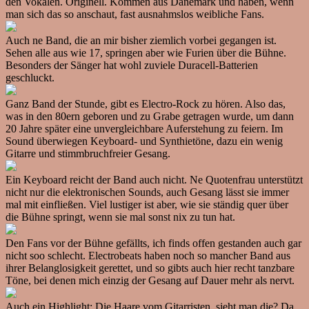
den Vokalen. Originell. Kommen aus Dänemark und haben, wenn
man sich das so anschaut, fast ausnahmslos weibliche Fans.
Auch ne Band, die an mir bisher ziemlich vorbei gegangen ist.
Sehen alle aus wie 17, springen aber wie Furien über die Bühne.
Besonders der Sänger hat wohl zuviele Duracell-Batterien
geschluckt.
Ganz Band der Stunde, gibt es Electro-Rock zu hören. Also das,
was in den 80ern geboren und zu Grabe getragen wurde, um dann
20 Jahre später eine unvergleichbare Auferstehung zu feiern. Im
Sound überwiegen Keyboard- und Synthietöne, dazu ein wenig
Gitarre und stimmbruchfreier Gesang.
Ein Keyboard reicht der Band auch nicht. Ne Quotenfrau unterstützt
nicht nur die elektronischen Sounds, auch Gesang lässt sie immer
mal mit einfließen. Viel lustiger ist aber, wie sie ständig quer über
die Bühne springt, wenn sie mal sonst nix zu tun hat.
Den Fans vor der Bühne gefällts, ich finds offen gestanden auch gar
nicht soo schlecht. Electrobeats haben noch so mancher Band aus
ihrer Belanglosigkeit gerettet, und so gibts auch hier recht tanzbare
Töne, bei denen mich einzig der Gesang auf Dauer mehr als nervt.
Auch ein Highlight: Die Haare vom Gitarristen, sieht man die? Da