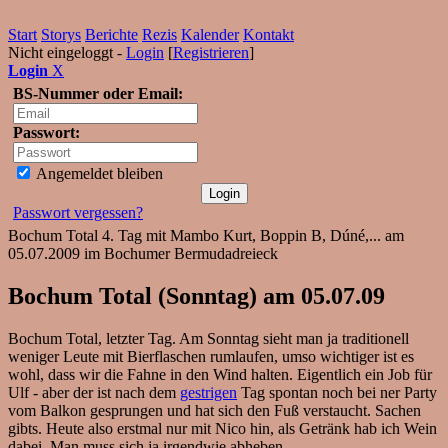
Start
Storys
Berichte
Rezis
Kalender
Kontakt
Nicht eingeloggt -
Login
[
Registrieren
]
Login
X
BS-Nummer oder Email:
Passwort:
Angemeldet bleiben
Passwort vergessen?
Bochum Total 4. Tag mit Mambo Kurt, Boppin B, Dúné,... am
05.07.2009 im Bochumer Bermudadreieck
Bochum Total (Sonntag) am 05.07.09
Bochum Total, letzter Tag. Am Sonntag sieht man ja traditionell
weniger Leute mit Bierflaschen rumlaufen, umso wichtiger ist es
wohl, dass wir die Fahne in den Wind halten. Eigentlich ein Job für
Ulf - aber der ist nach dem
gestrigen
Tag spontan noch bei ner Party
vom Balkon gesprungen und hat sich den Fuß verstaucht. Sachen
gibts. Heute also erstmal nur mit Nico hin, als Getränk hab ich Wein
dabei. Man muss sich ja irgendwie abheben.