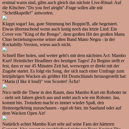
erstmal warm sind, gibts auch gleich das nächste Live-Ritual: Auf
die Klischee-"Do you feel alright"-Frage sollen alle mit
"Scheißkapelle!" antworten.
Klappt sogar! Jau, gute Stimmung bei Boppin'B, alle begeistert.
Etwas überraschend wenn auch lustig noch das letzte Lied: Ein
Cover von "King of the Bongo", dem großen Hit des großen Manu
Chao beziehungsweise seiner alten Band Mano Negra - in der
Rockabilly-Version, wieso auch nicht.
Schnell Bier holen, und weiter geht's mit dem nächsten Act: Mambo
Kurt! Heimlicher Headliner des heutigen Tages! Zu Beginn stellt er
fest, dass er nur 45 Minuten Zeit hat, weswegen er direkt mit der
Zugabe startet. Es folgt ein Song, der sich nach einer Umfrage zum
letztjährigen Wacken als größter Hit Deutschlands herausgestellt hat:
"Maria (I like it loud)" von Scooter! Ächz!
Nico stellt die These in den Raum, dass Mambo Kurt ein Roboter ist
- sieht seit Jahren gleich aus und redet auch wie ein Roboter. Jau,
kommt hin. Trotzdem macht es immer wieder Spaß, den
Heimorgelkönig zuzuschauen - egal ob hier, im Saarland oder auf
dem Wacken Open Air!
Natürlich achtet Mambo Kurt sehr auf seine Fans der härteren