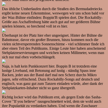
Das übliche Umherlaufen durch die Straßen des Bermudadreiecks
ergibt keine neuen Erkenntnisse, weswegen wir uns schon bald vor
der Waz-Bühne einfinden: Boppin'B spielen dort. Die Rockabilly-
Größe aus Aschaffenburg hätte auch gut auf ner größeren Bühne
spielen können, so brechend voll ist es hier.
Überhaupt ist der Platz hier eher ungeeignet. Hinter der Bühne die
Bahntrasse, davor ein großer Brunnen, hinzu kommen noch die
vielen sichtversperrenden Sonnenschirme - viel schlimmer finde ich
aber einen Teil des Publikums. Einige Leute hier haben anscheinend
Stehplatzreservierungen und weichen keinen Millimeter, wenn man
sich nur mal eben vorbeischlängelt.
Naja, is halt kein Punkkonzert hier. Boppin B ist trotzdem eine
lustige Liveband, mit Betonung auf lustig - ständig Spass inne
Backen, jeder aus der Band darf mal nen Scherz durchs Mikro
jagen, sehr erfrischend. Dazu Rockabilly-Songs auf deutsch und
englisch, was ganz gut zum Tanzen einladen würde, aber dank der
Stehplatzkarten-Inhaber nicht so ganz übergreift.
Richtig locker wird das Publikum erst, als gegen Ende das Sasha-
Cover "If you believe" rausgeschmettert wird, dem sie wohl auch
ihre Popularität zu verdanken haben. Und wenn die Zuschauer