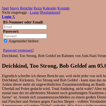
Start
Storys
Berichte
Rezis
Kalender
Kontakt
Nicht eingeloggt -
Login
[
Registrieren
]
Login
X
BS-Nummer oder Email:
Passwort:
Angemeldet bleiben
Passwort vergessen?
Deichkind, Too Strong, Bob Geldof im Rahmen von Anti-Nazi-Veran
Deichkind, Too Strong, Bob Geldof am 05.
Eigentlich schreibe ich diesen Bericht nur, weil nicht jeder von sic
Deichkind, Kickstern, Too Strong und Bob Geldof - kann man das noc
Anlass dieser mehr als ungewöhnlichen Zusammenstellung an Bands ist
Überfall auf Polen gedacht wird. Total Antikrieg, nicht wahr? Aber 
zumal man der im allerletzten Moment noch genehmigten Nazidemo ja 
Szene" ist. Anstatt sich zusammenzuschließen zu einem großen Demon
mal Flaschen und Steinen gegen Faschos fliegen - vollstes Verständn
Aggressionen auf andere "Opfer" entluden. Was dann wieder zu einem 