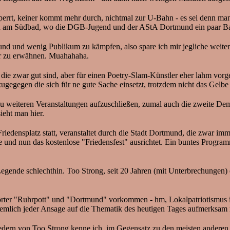
perrt, keiner kommt mehr durch, nichtmal zur U-Bahn - es sei denn ma
ich am Südbad, wo die DGB-Jugend und der AStA Dortmund ein paar Ba
und und wenig Publikum zu kämpfen, also spare ich mir jegliche weiter
hier zu erwähnen. Muahahaha.
 die zwar gut sind, aber für einen Poetry-Slam-Künstler eher lahm vo
zugegegen die sich für ne gute Sache einsetzt, trotzdem nicht das Gelb
 weiteren Veranstaltungen aufzuschließen, zumal auch die zweite Demo 
ieht man hier.
Friedensplatz statt, veranstaltet durch die Stadt Dortmund, die zwar 
nd nun das kostenlose "Friedensfest" ausrichtet. Ein buntes Programm
ende schlechthin. Too Strong, seit 20 Jahren (mit Unterbrechungen) 
örter "Ruhrpott" und "Dortmund" vorkommen - hm, Lokalpatriotismus i
iemlich jeder Ansage auf die Thematik des heutigen Tages aufmerksa
dern von Too Strong kenne ich, im Gegensatz zu den meisten anderen Z