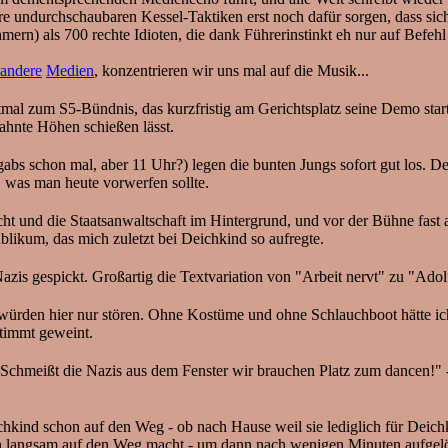
hre undurchschaubaren Kessel-Taktiken erst noch dafür sorgen, dass sic
hmern) als 700 rechte Idioten, die dank Führerinstinkt eh nur auf Befe
andere
Medien
, konzentrieren wir uns mal auf die Musik...
mal zum S5-Bündnis, das kurzfristig am Gerichtsplatz seine Demo sta
eahnte Höhen schießen lässt.
bs schon mal, aber 11 Uhr?) legen die bunten Jungs sofort gut los. De
s, was man heute vorwerfen sollte.
cht und die Staatsanwaltschaft im Hintergrund, und vor der Bühne fast
blikum, das mich zuletzt bei Deichkind so aufregte.
azis gespickt. Großartig die Textvariation von "Arbeit nervt" zu "Adolf
ürden hier nur stören. Ohne Kostüme und ohne Schlauchboot hätte ich
timmt geweint.
 "Schmeißt die Nazis aus dem Fenster wir brauchen Platz zum dancen!" -
hkind schon auf den Weg - ob nach Hause weil sie lediglich für Deich
ann langsam auf den Weg macht - um dann nach wenigen Minuten aufgel