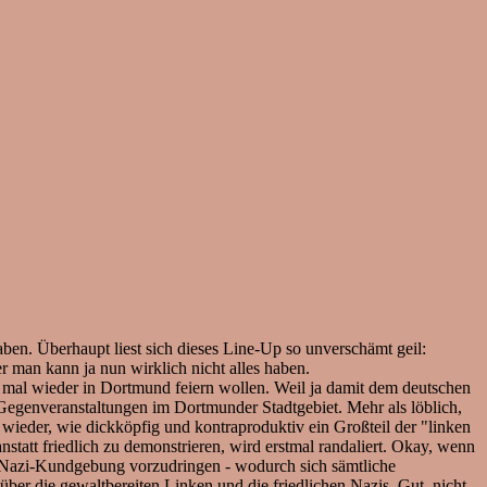
aben. Überhaupt liest sich dieses Line-Up so unverschämt geil:
 man kann ja nun wirklich nicht alles haben.
r mal wieder in Dortmund feiern wollen. Weil ja damit dem deutschen
 Gegenveranstaltungen im Dortmunder Stadtgebiet. Mehr als löblich,
ieder, wie dickköpfig und kontraproduktiv ein Großteil der "linken
att friedlich zu demonstrieren, wird erstmal randaliert. Okay, wenn
ur Nazi-Kundgebung vorzudringen - wodurch sich sämtliche
er die gewaltbereiten Linken und die friedlichen Nazis. Gut, nicht