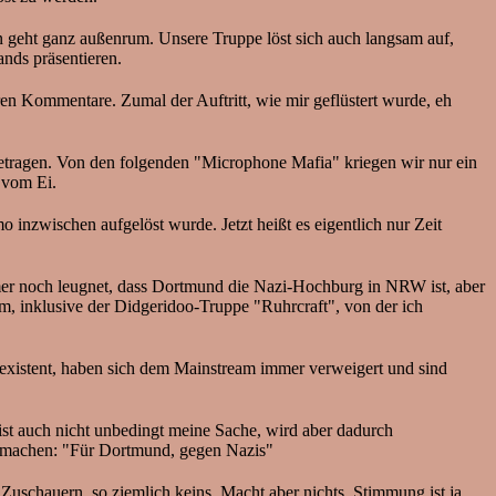
n geht ganz außenrum. Unsere Truppe löst sich auch langsam auf,
nds präsentieren.
en Kommentare. Zumal der Auftritt, wie mir geflüstert wurde, eh
rgetragen. Von den folgenden "Microphone Mafia" kriegen wir nur ein
e vom Ei.
inzwischen aufgelöst wurde. Jetzt heißt es eigentlich nur Zeit
immer noch leugnet, dass Dortmund die Nazi-Hochburg in NRW ist, aber
, inklusive der Didgeridoo-Truppe "Ruhrcraft", von der ich
existent, haben sich dem Mainstream immer verweigert und sind
st auch nicht unbedingt meine Sache, wird aber dadurch
m machen: "Für Dortmund, gegen Nazis"
uschauern, so ziemlich keins. Macht aber nichts, Stimmung ist ja