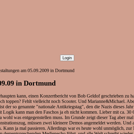
staltungen am 05.09.2009 in Dortmund
09.09 in Dortmund
h behaupten kann, einen Konzertbericht von Bob Geldof geschrieben zu h
h toppen? Fehlt vielleicht noch Scooter. Und Marianne&Michael. Aber
 der so genannte "nationale Antikriegstag", den die Nazis dieses Jah
mit Logik kann man den Faschos ja eh nicht kommen. Lieber mit ca. 30
wohl was entgegenstellen muss. Im Grunde zeigt dieser Tag aber mal w
strationszug, müssen zwei kleinere Demos angemeldet werden. Und anst
is. Kann ja mal passieren. Allerdings war es heute wohl unmöglich, z
dementsprechenden Medienecho führt, und alle Welt schreibt wieder üb