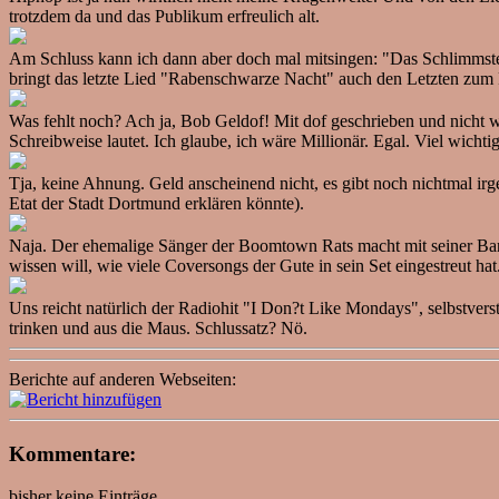
trotzdem da und das Publikum erfreulich alt.
Am Schluss kann ich dann aber doch mal mitsingen: "Das Schlimmste (
bringt das letzte Lied "Rabenschwarze Nacht" auch den Letzten zum Fe
Was fehlt noch? Ach ja, Bob Geldof! Mit dof geschrieben und nicht wi
Schreibweise lautet. Ich glaube, ich wäre Millionär. Egal. Viel wichti
Tja, keine Ahnung. Geld anscheinend nicht, es gibt noch nichtmal 
Etat der Stadt Dortmund erklären könnte).
Naja. Der ehemalige Sänger der Boomtown Rats macht mit seiner Band 
wissen will, wie viele Coversongs der Gute in sein Set eingestreut hat
Uns reicht natürlich der Radiohit "I Don?t Like Mondays", selbstver
trinken und aus die Maus. Schlussatz? Nö.
Berichte auf anderen Webseiten:
Kommentare:
bisher keine Einträge