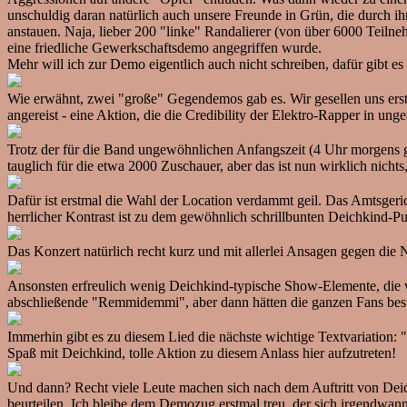
unschuldig daran natürlich auch unsere Freunde in Grün, die durch i
anstauen. Naja, lieber 200 "linke" Randalierer (von über 6000 Teilne
eine friedliche Gewerkschaftsdemo angegriffen wurde.
Mehr will ich zur Demo eigentlich auch nicht schreiben, dafür gibt es
Wie erwähnt, zwei "große" Gegendemos gab es. Wir gesellen uns erst
angereist - eine Aktion, die die Credibility der Elektro-Rapper in ung
Trotz der für die Band ungewöhnlichen Anfangszeit (4 Uhr morgens ga
tauglich für die etwa 2000 Zuschauer, aber das ist nun wirklich nicht
Dafür ist erstmal die Wahl der Location verdammt geil. Das Amtsgeri
herrlicher Kontrast ist zu dem gewöhnlich schrillbunten Deichkind-Pu
Das Konzert natürlich recht kurz und mit allerlei Ansagen gegen die N
Ansonsten erfreulich wenig Deichkind-typische Show-Elemente, die w
abschließende "Remmidemmi", aber dann hätten die ganzen Fans bes
Immerhin gibt es zu diesem Lied die nächste wichtige Textvariation:
Spaß mit Deichkind, tolle Aktion zu diesem Anlass hier aufzutreten!
Und dann? Recht viele Leute machen sich nach dem Auftritt von Deic
beurteilen. Ich bleibe dem Demozug erstmal treu, der sich irgendw