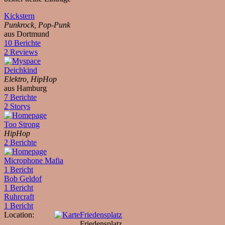
Kickstern
Punkrock, Pop-Punk
aus Dortmund
10 Berichte
2 Reviews
Deichkind
Elektro, HipHop
aus Hamburg
7 Berichte
2 Storys
Too Strong
HipHop
2 Berichte
Microphone Mafia
1 Bericht
Bob Geldof
1 Bericht
Ruhrcraft
1 Bericht
Location:
Friedensplatz
Friedensplatz