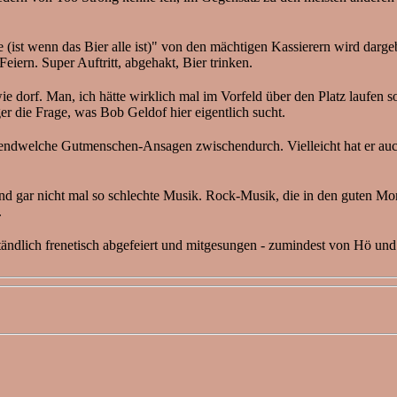
ist wenn das Bier alle ist)" von den mächtigen Kassierern wird darge
iern. Super Auftritt, abgehakt, Bier trinken.
e dorf. Man, ich hätte wirklich mal im Vorfeld über den Platz laufen s
ger die Frage, was Bob Geldof hier eigentlich sucht.
irgendwelche Gutmenschen-Ansagen zwischendurch. Vielleicht hat er au
gar nicht mal so schlechte Musik. Rock-Musik, die in den guten Momen
.
ständlich frenetisch abgefeiert und mitgesungen - zumindest von Hö und