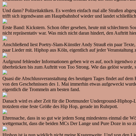
Und dann? Polizeitaktiken. Es werden einfach mal alle Straßen abges
trifft sich irgendwann am Hauptbahnhof wieder und landet schließl
Erste Band: Kickstern. Schon öfter gesehen, heute mit schlechtem So
nicht repräsentativ war. Was mich nicht daran hindert, den Auftritt 
Anschließend liest Poetry-Slam-Künstler Andy Strauß ein paar Texte,
paar Lieder mit. Hiphop aus Köln, eigentlich auf jeder Veranstaltung 
Aufgrund fehlender Informationen geben wir es auf, noch irgendwo zu
überbrücken bis zum Auftritt von Too Strong. Wie das gelöst wurde, s
Quasi die Abschlussveranstaltung des heutigen Tages findet auf dem 
von den Geschehnissen des 1. Mai immerhin etwas aufgeweckt wurde u
eigentlich die Trommeln am besten fand.
Danach wird es aber Zeit für die Dortmunder Underground-Hiphop-Leg
trotzdem eine feste Größe des Hip Hop, gerade im Ruhrpott.
Ehrensache, dass in so gut wie jedem Song mindestens einmal die W
wettgemacht, dass die beiden MCs Der Lange und Pure Doze in so z
Hiphop ist ja nun wirklich nicht meine Kragenweite. Und von den Lie