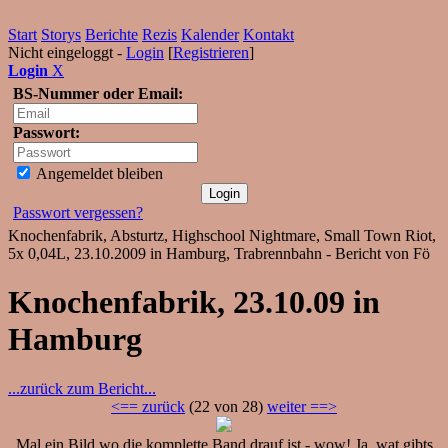
Start
Storys
Berichte
Rezis
Kalender
Kontakt
Nicht eingeloggt -
Login
[
Registrieren
]
Login
X
BS-Nummer oder Email:
Passwort:
Angemeldet bleiben
Passwort vergessen?
Knochenfabrik, Absturtz, Highschool Nightmare, Small Town Riot,
5x 0,04L, 23.10.2009 in Hamburg, Trabrennbahn - Bericht von Fö
Knochenfabrik, 23.10.09 in
Hamburg
...zurück zum Bericht...
<== zurück
(22 von 28)
weiter ==>
Mal ein Bild wo die komplette Band drauf ist - wow! Ja, wat gibts