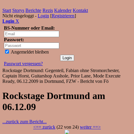
Start
Storys
Berichte
Rezis
Kalender
Kontakt
Nicht eingeloggt -
Login
[
Registrieren
]
Login
X
BS-Nummer oder Email:
Passwort:
Angemeldet bleiben
Passwort vergessen?
Rockstage Dortmund: Gegenteil, Fabian ohne Stromorchester,
Captain Horst, Guitarshop Asshole, Prior Lane, Mode Execute
Ready, 06.12.2009 in Dortmund, FZW - Bericht von Fö
Rockstage Dortmund am
06.12.09
...zurück zum Bericht...
<== zurück
(22 von 24)
weiter ==>