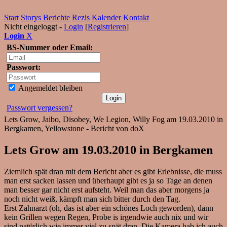
Start
Storys
Berichte
Rezis
Kalender
Kontakt
Nicht eingeloggt -
Login
[
Registrieren
]
Login
X
BS-Nummer oder Email:
Passwort:
Angemeldet bleiben
Passwort vergessen?
Lets Grow, Jaibo, Disobey, We Legion, Willy Fog am 19.03.2010 in
Bergkamen, Yellowstone - Bericht von doX
Lets Grow am 19.03.2010 in Bergkamen
Ziemlich spät dran mit dem Bericht aber es gibt Erlebnisse, die muss
man erst sacken lassen und überhaupt gibt es ja so Tage an denen
man besser gar nicht erst aufsteht. Weil man das aber morgens ja
noch nicht weiß, kämpft man sich bitter durch den Tag.
Erst Zahnarzt (oh, das ist aber ein schönes Loch geworden), dann
kein Grillen wegen Regen, Probe is irgendwie auch nix und wir
sind natürlich wie immer viel zu spät dran. Die Kamera hab ich auch