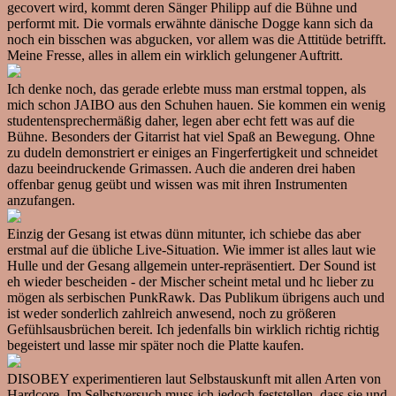
gecovert wird, kommt deren Sänger Philipp auf die Bühne und
performt mit. Die vormals erwähnte dänische Dogge kann sich da
noch ein bisschen was abgucken, vor allem was die Attitüde betrifft.
Meine Fresse, alles in allem ein wirklich gelungener Auftritt.
Ich denke noch, das gerade erlebte muss man erstmal toppen, als
mich schon JAIBO aus den Schuhen hauen. Sie kommen ein wenig
studentensprechermäßig daher, legen aber echt fett was auf die
Bühne. Besonders der Gitarrist hat viel Spaß an Bewegung. Ohne
zu dudeln demonstriert er einiges an Fingerfertigkeit und schneidet
dazu beeindruckende Grimassen. Auch die anderen drei haben
offenbar genug geübt und wissen was mit ihren Instrumenten
anzufangen.
Einzig der Gesang ist etwas dünn mitunter, ich schiebe das aber
erstmal auf die übliche Live-Situation. Wie immer ist alles laut wie
Hulle und der Gesang allgemein unter-repräsentiert. Der Sound ist
eh wieder bescheiden - der Mischer scheint metal und hc lieber zu
mögen als serbischen PunkRawk. Das Publikum übrigens auch und
ist weder sonderlich zahlreich anwesend, noch zu größeren
Gefühlsausbrüchen bereit. Ich jedenfalls bin wirklich richtig richtig
begeistert und lasse mir später noch die Platte kaufen.
DISOBEY experimentieren laut Selbstauskunft mit allen Arten von
Hardcore. Im Selbstversuch muss ich jedoch feststellen, dass sie und