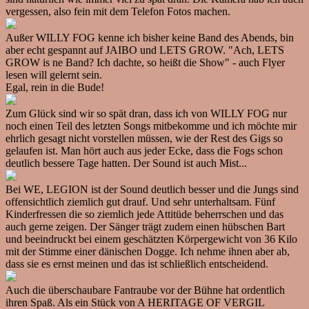
vergessen, also fein mit dem Telefon Fotos machen.
Außer WILLY FOG kenne ich bisher keine Band des Abends, bin
aber echt gespannt auf JAIBO und LETS GROW. "Ach, LETS
GROW is ne Band? Ich dachte, so heißt die Show" - auch Flyer
lesen will gelernt sein.
Egal, rein in die Bude!
Zum Glück sind wir so spät dran, dass ich von WILLY FOG nur
noch einen Teil des letzten Songs mitbekomme und ich möchte mir
ehrlich gesagt nicht vorstellen müssen, wie der Rest des Gigs so
gelaufen ist. Man hört auch aus jeder Ecke, dass die Fogs schon
deutlich bessere Tage hatten. Der Sound ist auch Mist...
Bei WE, LEGION ist der Sound deutlich besser und die Jungs sind
offensichtlich ziemlich gut drauf. Und sehr unterhaltsam. Fünf
Kinderfressen die so ziemlich jede Attitüde beherrschen und das
auch gerne zeigen. Der Sänger trägt zudem einen hübschen Bart
und beeindruckt bei einem geschätzten Körpergewicht von 36 Kilo
mit der Stimme einer dänischen Dogge. Ich nehme ihnen aber ab,
dass sie es ernst meinen und das ist schließlich entscheidend.
Auch die überschaubare Fantraube vor der Bühne hat ordentlich
ihren Spaß. Als ein Stück von A HERITAGE OF VERGIL