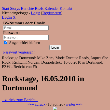
Start
Storys
Berichte
Rezis
Kalender
Kontakt
Nicht eingeloggt -
Login
[
Registrieren
]
Login
X
BS-Nummer oder Email:
Passwort:
Angemeldet bleiben
Passwort vergessen?
Rockstage Dortmund: Mike Zero, Mode Execute Ready, Jaques She
Rock, Richtung Norden, Doppeleffekt, 16.05.2010 in Dortmund,
FZW - Bericht von Fö
Rockstage, 16.05.2010 in
Dortmund
...zurück zum Bericht...
<== zurück
(18 von 26)
weiter ==>