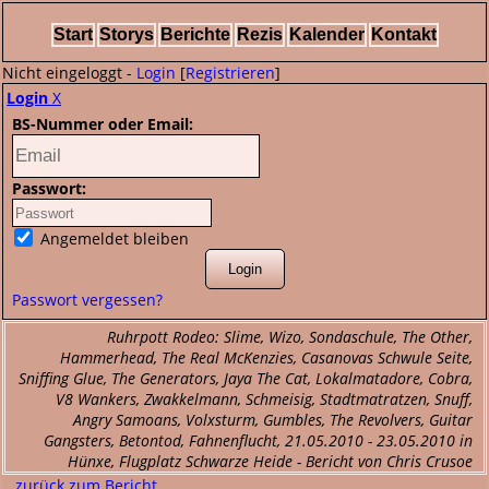
Start
Storys
Berichte
Rezis
Kalender
Kontakt
Nicht eingeloggt -
Login
[
Registrieren
]
Login
X
BS-Nummer oder Email:
Passwort:
Angemeldet bleiben
Passwort vergessen?
Ruhrpott Rodeo: Slime, Wizo, Sondaschule, The Other,
Hammerhead, The Real McKenzies, Casanovas Schwule Seite,
Sniffing Glue, The Generators, Jaya The Cat, Lokalmatadore, Cobra,
V8 Wankers, Zwakkelmann, Schmeisig, Stadtmatratzen, Snuff,
Angry Samoans, Volxsturm, Gumbles, The Revolvers, Guitar
Gangsters, Betontod, Fahnenflucht, 21.05.2010 - 23.05.2010 in
Hünxe, Flugplatz Schwarze Heide - Bericht von Chris Crusoe
...zurück zum Bericht...