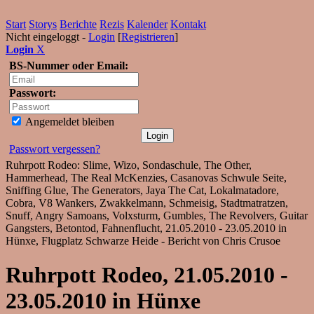
Start
Storys
Berichte
Rezis
Kalender
Kontakt
Nicht eingeloggt -
Login
[
Registrieren
]
Login
X
BS-Nummer oder Email:
Passwort:
Angemeldet bleiben
Passwort vergessen?
Ruhrpott Rodeo: Slime, Wizo, Sondaschule, The Other,
Hammerhead, The Real McKenzies, Casanovas Schwule Seite,
Sniffing Glue, The Generators, Jaya The Cat, Lokalmatadore,
Cobra, V8 Wankers, Zwakkelmann, Schmeisig, Stadtmatratzen,
Snuff, Angry Samoans, Volxsturm, Gumbles, The Revolvers, Guitar
Gangsters, Betontod, Fahnenflucht, 21.05.2010 - 23.05.2010 in
Hünxe, Flugplatz Schwarze Heide - Bericht von Chris Crusoe
Ruhrpott Rodeo, 21.05.2010 -
23.05.2010 in Hünxe