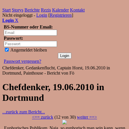
Start
Storys
Berichte
Rezis
Kalender
Kontakt
Nicht eingeloggt -
Login
[
Registrieren
]
Login
X
BS-Nummer oder Email:
Passwort:
Angemeldet bleiben
Passwort vergessen?
Chefdenker, Gedankenflucht, Captain Horst, 19.06.2010 in
Dortmund, Painthouse - Bericht von Fö
Chefdenker, 19.06.2010 in
Dortmund
...zurück zum Bericht...
<== zurück
(12 von 30)
weiter ==>
Euphorisches Publikum. Naja, so euphorisch man sein kann, wenn