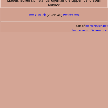
Mädels lecken sich standardgemäß die Lippen bei diesem
Anblick.
<== zurück
(2 von 40)
weiter ==>
part of
bierschinken.net
Impressum
|
Datenschutz