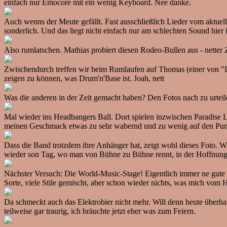
einfach nur Emocore mit ein wenig Keyboard. Nee danke.
Auch wenns der Meute gefällt. Fast ausschließlich Lieder vom aktue
sonderlich. Und das liegt nicht einfach nur am schlechten Sound hier 
Also rumlatschen. Mathias probiert diesen Rodeo-Bullen aus - netter Z
Zwischendurch treffen wir beim Rumlaufen auf Thomas (einer von "Den
zeigen zu können, was Drum'n'Base ist. Joah, nett
Was die anderen in der Zeit gemacht haben? Den Fotos nach zu urteil
Mal wieder ins Headbangers Ball. Dort spielen inzwischen Paradise Lo
meinen Geschmack etwas zu sehr wabernd und zu wenig auf den Punkt.
Dass die Band trotzdem ihre Anhänger hat, zeigt wohl dieses Foto. Wi
wieder son Tag, wo man von Bühne zu Bühne rennt, in der Hoffnung i
Nächster Versuch: Die World-Music-Stage! Eigentlich immer ne gute W
Sorte, viele Stile gemischt, aber schon wieder nichts, was mich vom H
Da schmeckt auch das Elektrobier nicht mehr. Will denn heute überhaupt
teilweise gar traurig, ich bräuchte jetzt eher was zum Feiern.