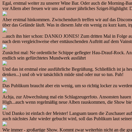
Egal, erstmal weiter zu unserer Wine Bar. Oder auch die Morning-Bar,
vor Allem aber freuen wir uns auf unser jährliches Sziget-Highlight:
Aber erstmal hinkommen. Zwischendurch treffen wir auf das Discomob
über das Gelände läuft. Was in diesem Jahr ein wenig zu kurz kam, i
...auch ihn hier schon: DANKO JONES! Zum dritten Mal in Folge au
nach dem vergleichweise eher enttäuschenden Auftritt auf dem Vains
Zunächst mal: Ne ordentliche Schippe geflegter Hau-Drauf-Rock. Ang
endlich sein gefürchtetes Mundwerk ausfährt
Und das ist erstmal eine ausführliche Begrüßung. Schließlich ist ja he
denken...) und ob wir tatsächlich müde sind oder nur so tun. Pah!
Das Publikum braucht aber ein wenig, um so richtig locker zu werden 
Achja, zur Abwechslung mal ein Schlagzeugerfoto. Ansonsten hauen 
High...auch wenn regelmäßig neue Alben rauskommen, die Show biete
Und Danko ist einfach der Meister! Langsam tauen die Zuschauer auf. E
auch nächstes Jahr wieder gebucht wird, soll das Publikum laut sein
Wie immer - großartige Show. Kommt zwar weiterhin nicht an die gran