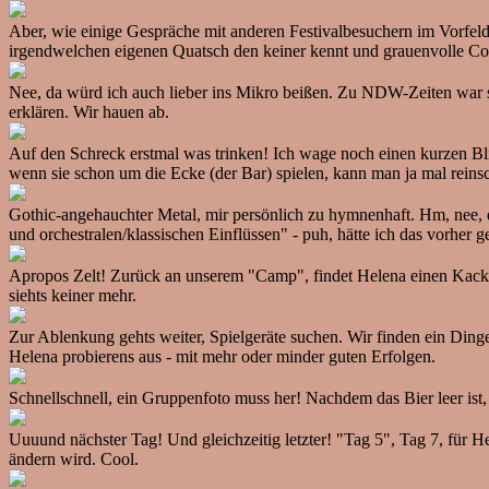
Aber, wie einige Gespräche mit anderen Festivalbesuchern im Vorfeld 
irgendwelchen eigenen Quatsch den keiner kennt und grauenvolle C
Nee, da würd ich auch lieber ins Mikro beißen. Zu NDW-Zeiten war sie
erklären. Wir hauen ab.
Auf den Schreck erstmal was trinken! Ich wage noch einen kurzen B
wenn sie schon um die Ecke (der Bar) spielen, kann man ja mal reins
Gothic-angehauchter Metal, mir persönlich zu hymnenhaft. Hm, nee, 
und orchestralen/klassischen Einflüssen" - puh, hätte ich das vorher ge
Apropos Zelt! Zurück an unserem "Camp", findet Helena einen Kackha
siehts keiner mehr.
Zur Ablenkung gehts weiter, Spielgeräte suchen. Wir finden ein Dingen
Helena probierens aus - mit mehr oder minder guten Erfolgen.
Schnellschnell, ein Gruppenfoto muss her! Nachdem das Bier leer ist,
Uuuund nächster Tag! Und gleichzeitig letzter! "Tag 5", Tag 7, für 
ändern wird. Cool.