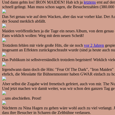
Und dann gehts los! IRON MAIDEN! Hab ich ja
letztens
erst auf de
schnell gelingt. Man muss schon sagen, die Besucherzahlen (380.000 
Das Set genau wie auf dem Wacken, aber das war vorher klar. Der Auftr
der Sound merklich abfällt.
Maiden veröffentlichen ja die Tage ein neues Album, von dem genau ein
Fans wirklich wollen: Weg mit dem neuen Scheiß!
Trotzdem fehlen mir viele große Hits, die sie noch
vor 2 Jahren
gespie
insgesamt an Effekten zurückgeschraubt wurde (sind ja heute auch nu
Das Publikum ist selbstverständlich trotzdem begeistert! Wirklich vi
Irgendwann dann doch die Hits: "Fear Of The Dark", "Iron Maiden" -
ehrlich, die Messlatte für Bühnenmonster haben GWAR einfach zu hoch
Aber selbst die Zugabe wird frenetisch gefeiert, auch von mir. The 
Und jetzt machen wir damit weiter, was wir schon den ganzen Tag ge
...uns abschießen. Prost!
Nüchtern zu Nina Hagen zu gehen wäre wohl auch zu viel verlangt. Ja 
dass ihre Besucher in Scharen die Zeltbühne verlassen.