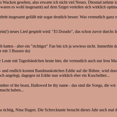
m Wacken gesehen, also erwarte ich nicht viel Neues. Diesmal nehme ic
waren es wohl insgesamt) auf dem Sziget verteilen sich wirklich optima
itt insgesamt gefällt mir sogar deutlich besser. Was vermutlich ganz ei
(!) neues Lied gespielt wird: "El Dorado", das schon zuvor durchs Inte
lt hatten - aber ein "richtiger" Fan bin ich ja sowieso nicht. Immerh
r mit 3 Bussen da)
ele Leute mit Tagesbändchen heute hier, die vermutlich auch nur Iron M
 und endlich kommt Bandmaskottchen Eddie auf die Bühne, wird durch 
 angelegt, dagegen ist Eddie nun wirklich eher ein Kuscheltier...
Number of the beast, Hallowed be thy name - das sind die Songs, die w
macht haben...
richtig, Nina Hagen. Die Schrecktante besucht dieses Jahr auch mal da