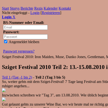
Start
Storys
Berichte
Rezis
Kalender
Kontakt
Nicht eingeloggt -
Login
[
Registrieren
]
Login
X
BS-Nummer oder Email:
Passwort:
Angemeldet bleiben
Passwort vergessen?
Sziget Festival 2010: Iron Maiden, Muse, Danko Jones, Gentleman, M
Sziget Festival 2010 Teil 2: 13.-15.08.2010
Teil 1 (Tag -1 bis 2)
-
Teil 2 (Tag 3 bis 5)
So, weiter gehts mit dem Sziget-Festival! 7 Tage lang Festival am St
ruhiger angehen...
Inzwischen schreiben wir "Tag 3", am 13.08.2010. Wie üblich beginnt
Gut gelaunt gehts zu unserer Wine Bar, wo wir heute mal ne richtig 