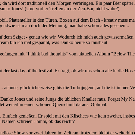
 da wird dort traditionell den Morgen verbringen. Ein paar Bier späte
 Danko Jones! (Und vorher Treffen an der Zen-Bar, nicht wahr?)
il. Plattenteller in den Türen, Boxen auf dem Dach - kreativ muss m
rgendwie ist man doch der Meinung, man habe schon alles gesehen...
f dem Sziget - genau wie wir. Wodurch ich mich auch gewissermaßen
tream bin ich mal gespannt, was Danko heute so raushaut
efangen mit "I think bad thoughts" vom aktuellen Album "Below The Be
ut der last day of the festival. Er fragt, ob wir uns schon alle in die
- achnee, glücklicherweise gibts die Turbojugend, auf die ist immer Ve
Danko Jones und seine Jungs die üblichen Knaller raus. Forget My Na
t weiterhin einen schönen Querschnitt daraus. Optimal!
infach genießen. Er spielt mit den Klischees wie kein zweiter, insbeson
en Namen schreien - hmm, ob das reicht?
diose Show vor zwei Jahren im Zelt ran, trotzdem bleibt er weiterhin 