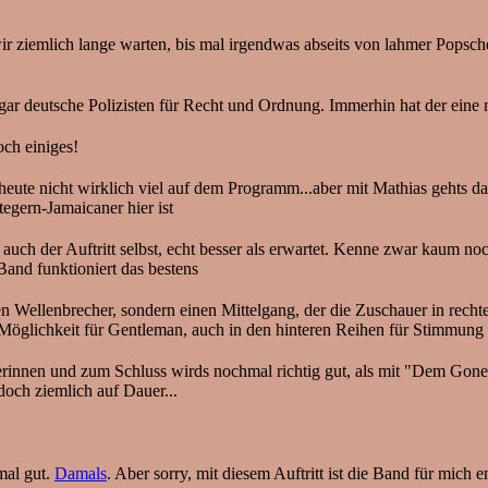
n wir ziemlich lange warten, bis mal irgendwas abseits von lahmer Po
ogar deutsche Polizisten für Recht und Ordnung. Immerhin hat der eine 
och einiges!
eht heute nicht wirklich viel auf dem Programm...aber mit Mathia
egern-Jamaicaner hier ist
ch der Auftritt selbst, echt besser als erwartet. Kenne zwar kaum no
Band funktioniert das bestens
len Wellenbrecher, sondern einen Mittelgang, der die Zuschauer in recht
 Möglichkeit für Gentleman, auch in den hinteren Reihen für Stimmung 
ngerinnen und zum Schluss wirds nochmal richtig gut, als mit "Dem Go
doch ziemlich auf Dauer...
mal gut.
Damals
. Aber sorry, mit diesem Auftritt ist die Band für mich