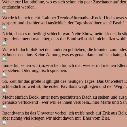
Weiter zur Hauptbühne, wo es sich schon ein paar Zuschauer auf den
enttäuscht werden.
Werde ich auch nicht. Lahmer Teenie-Alternative-Rock. Und sowas sol
gesperrt und das hier soll tatsächlich der Tagesheadliner sein? Boah!
Nicht, dass es unbedingt schlecht war. Nette Show, nette Lieder, be
Irgendwie merkt man aber, dass die Band selbst sich nicht allzu wohl
Wäre ich doch bloß bei den anderen geblieben, die konnten zumindest
Schneemaschine. Keine Ahnung was es genau damit auf sich hatte, da
Immerhin sehen wir (inzwischen bin ich mal wieder mit meinen Elter
verstehen. Oder ungarisch sprechen.
So, Zeit für das große Highlight des heutigen Tages: Das Unwetter! 
schließlich so weit ist, die ersten Pavillons wegfliegen und der Weg n
Macht einfach Bock, unter nem geschützten Dach zu stehen und ausgi
genauso verlockend - wer will es ihnen verübeln...hier Marte und S
Irgendwann ist das Unwetter vorbei, ich treffe noch auf Erik aus Bel
aber richtig viel kriegen wir nicht davon mit. Eher vom Bier.