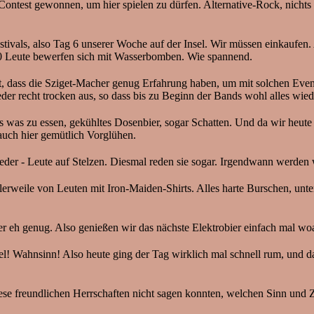
ontest gewonnen, um hier spielen zu dürfen. Alternative-Rock, nichts
tivals, also Tag 6 unserer Woche auf der Insel. Wir müssen einkaufen.
10 Leute bewerfen sich mit Wasserbomben. Wie spannend.
 dass die Sziget-Macher genug Erfahrung haben, um mit solchen Eventu
ieder recht trocken aus, so dass bis zu Beginn der Bands wohl alles w
was zu essen, gekühltes Dosenbier, sogar Schatten. Und da wir heute
auch hier gemütlich Vorglühen.
er - Leute auf Stelzen. Diesmal reden sie sogar. Irgendwann werden w
tlerweile von Leuten mit Iron-Maiden-Shirts. Alles harte Burschen, u
ier eh genug. Also genießen wir das nächste Elektrobier einfach mal 
el! Wahnsinn! Also heute ging der Tag wirklich mal schnell rum, und 
e freundlichen Herrschaften nicht sagen konnten, welchen Sinn und Z