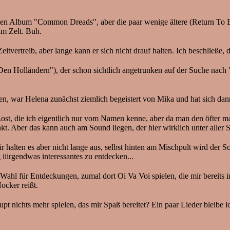
llen Album "Common Dreads", aber die paar wenige ältere (Return To 
im Zelt. Buh.
eitvertreib, aber lange kann er sich nicht drauf halten. Ich beschließe
 Holländern"), der schon sichtlich angetrunken auf der Suche nach "G
en, war Helena zunächst ziemlich begeistert von Mika und hat sich da
st, die ich eigentlich nur vom Namen kenne, aber da man den öfter mal
 Aber das kann auch am Sound liegen, der hier wirklich unter aller S
r halten es aber nicht lange aus, selbst hinten am Mischpult wird der S
iirgendwas interessantes zu entdecken...
ahl für Entdeckungen, zumal dort Oi Va Voi spielen, die mir bereits 
ocker reißt.
 nichts mehr spielen, das mir Spaß bereitet? Ein paar Lieder bleibe ich