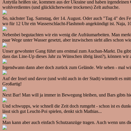
Antytila heißen sie, kommen aus der Ukraine und haben irgendeinen C
wohlverdientes (und glücklicherweise trockenes) Zelt aufsuche.
So, nächster Tag. Samstag, der 14. August. Oder auch "Tag 4" des Fes
wo für 12 Uhr ein Wasserschlacht-Flashmob angekündigt ist. Naja, 
Nebenbei begutachten wir ein wenig die Aufräumarbeiten. Man merkt,
paar Wege unter Wasser gesetzt, aber inzwischen sieht alles schon w
Unser gewohnter Gang führt uns erstmal zum Auchan-Markt. Da gibts 
dass das Line-Up dieses Jahr zu Wünschen übrig lässt?), können wir 
Irgendwann dann aber doch zurück zum Gelände. Wir sehen - mal wied
Auf der Insel und davor (und wohl auch in der Stadt) wimmelt es mit
Großartig!
Next Bar! Man will ja immer in Bewegung bleiben, und Bars gibts h
Und schwupps, wie schnell die Zeit doch rumgeht - schon ist es dunk
lässt sich gut Leucht-Poi spielen, denkt sich Mathias...
Man kann aber auch einfach Schutzanzüge tragen. Auch wenn uns dies