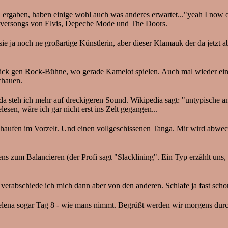
ergaben, haben einige wohl auch was anderes erwartet..."yeah I now one 
oversongs von Elvis, Depeche Mode und The Doors.
 ja noch ne großartige Künstlerin, aber dieser Klamauk der da jetzt abg
lick gen Rock-Bühne, wo gerade Kamelot spielen. Auch mal wieder ein
chauen.
da steh ich mehr auf dreckigeren Sound. Wikipedia sagt: "untypische
lesen, wäre ich gar nicht erst ins Zelt gegangen...
ufen im Vorzelt. Und einen vollgeschissenen Tanga. Mir wird abwechs
s zum Balancieren (der Profi sagt "Slacklining". Ein Typ erzählt uns, 
 verabschiede ich mich dann aber von den anderen. Schlafe ja fast sch
Helena sogar Tag 8 - wie mans nimmt. Begrüßt werden wir morgens durch