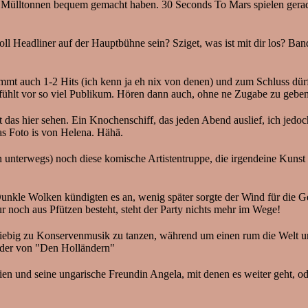
 Mülltonnen bequem gemacht haben. 30 Seconds To Mars spielen gerade
l Headliner auf der Hauptbühne sein? Sziget, was ist mit dir los? Ba
stimmt auch 1-2 Hits (ich kenn ja eh nix von denen) und zum Schluss dü
 fühlt vor so viel Publikum. Hören dann auch, ohne ne Zugabe zu geben,
 das hier sehen. Ein Knochenschiff, das jeden Abend auslief, ich jedo
s Foto is von Helena. Hähä.
n unterwegs) noch diese komische Artistentruppe, die irgendeine Kun
Dunkle Wolken kündigten es an, wenig später sorgte der Wind für die G
ur noch aus Pfützen besteht, steht der Party nichts mehr im Wege!
ebig zu Konservenmusik zu tanzen, während um einen rum die Welt unt
ander von "Den Holländern"
gien und seine ungarische Freundin Angela, mit denen es weiter geht, 