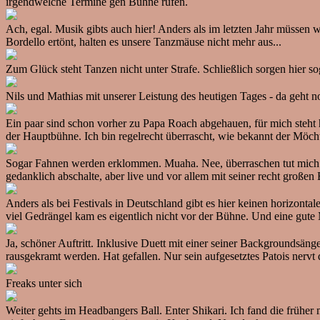
irgendwelche Termine gen Bühne rufen.
Ach, egal. Musik gibts auch hier! Anders als im letzten Jahr müsse
Bordello ertönt, halten es unsere Tanzmäuse nicht mehr aus...
Zum Glück steht Tanzen nicht unter Strafe. Schließlich sorgen hier s
Nils und Mathias mit unserer Leistung des heutigen Tages - da geht n
Ein paar sind schon vorher zu Papa Roach abgehauen, für mich st
der Hauptbühne. Ich bin regelrecht überrascht, wie bekannt der Möcht
Sogar Fahnen werden erklommen. Muaha. Nee, überraschen tut mich au
gedanklich abschalte, aber live und vor allem mit seiner recht großen 
Anders als bei Festivals in Deutschland gibt es hier keinen horizonta
viel Gedrängel kam es eigentlich nicht vor der Bühne. Und eine gute
Ja, schöner Auftritt. Inklusive Duett mit einer seiner Backgroundsä
rausgekramt werden. Hat gefallen. Nur sein aufgesetztes Patois nervt 
Freaks unter sich
Weiter gehts im Headbangers Ball. Enter Shikari. Ich fand die früher 