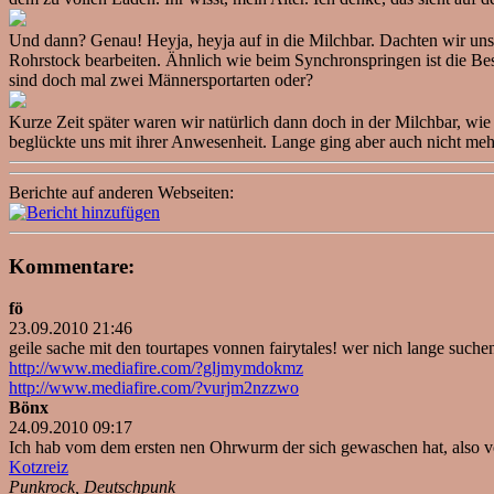
Und dann? Genau! Heyja, heyja auf in die Milchbar. Dachten wir uns 
Rohrstock bearbeiten. Ähnlich wie beim Synchronspringen ist die Best
sind doch mal zwei Männersportarten oder?
Kurze Zeit später waren wir natürlich dann doch in der Milchbar, wi
beglückte uns mit ihrer Anwesenheit. Lange ging aber auch nicht meh
Berichte auf anderen Webseiten:
Kommentare:
fö
23.09.2010 21:46
geile sache mit den tourtapes vonnen fairytales! wer nich lange suchen
http://www.mediafire.com/?gljmymdokmz
http://www.mediafire.com/?vurjm2nzzwo
Bönx
24.09.2010 09:17
Ich hab vom dem ersten nen Ohrwurm der sich gewaschen hat, also vo
Kotzreiz
Punkrock, Deutschpunk