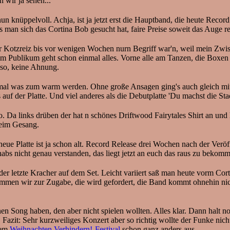
wir ja sehen...
n knüppelvoll. Achja, ist ja jetzt erst die Hauptband, die heute Record
man sich das Cortina Bob gesucht hat, faire Preise soweit das Auge reic
 Kotzreiz bis vor wenigen Wochen nurn Begriff war'n, weil mein Zwis
Beim Publikum geht schon einmal alles. Vorne alle am Tanzen, die Boxe
 so, keine Ahnung.
onmal was zum warm werden. Ohne große Ansagen ging's auch gleich mit
f der Platte. Und viel anderes als die Debutplatte 'Du machst die Stad
 so. Da links drüben der hat n schönes Driftwood Fairytales Shirt an un
 beim Gesang.
 neue Platte ist ja schon alt. Record Release drei Wochen nach der Ver
bs nicht genau verstanden, das liegt jetzt an euch das raus zu bekom
der letzte Kracher auf dem Set. Leicht variiert saß man heute vorm Cor
mmen wir zur Zugabe, die wird gefordert, die Band kommt ohnehin ni
nen Song haben, den aber nicht spielen wollten. Alles klar. Dann halt
t. Fazit: Sehr kurzweiliges Konzert aber so richtig wollte der Funke n
dem
Weihnachten Verhindern!-Festival
schon ganz anders aus.