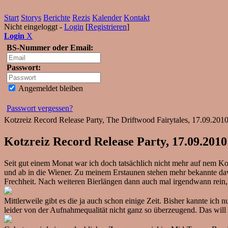
Start
Storys
Berichte
Rezis
Kalender
Kontakt
Nicht eingeloggt -
Login
[
Registrieren
]
Login
X
BS-Nummer oder Email:
Passwort:
Angemeldet bleiben
Passwort vergessen?
Kotzreiz Record Release Party, The Driftwood Fairytales, 17.09.2010
Kotzreiz Record Release Party, 17.09.2010
Seit gut einem Monat war ich doch tatsächlich nicht mehr auf nem Kon
und ab in die Wiener. Zu meinem Erstaunen stehen mehr bekannte davor
Frechheit. Nach weiteren Bierlängen dann auch mal irgendwann rein,
Mittlerweile gibt es die ja auch schon einige Zeit. Bisher kannte ich n
leider von der Aufnahmequalität nicht ganz so überzeugend. Das wil