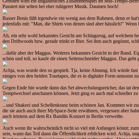
Geboten wird ein unglaubliches Zusammenspiel im Mid-Tempo-Bereich.
Passiert mir selten bei eher ruhigerer Musik. Daumen hoch!
Basser Benis fällt irgendwie ein wenig aus dem Rahmen, denn er hat'n
jedenfalls mit: "Man, die Shirts von denen sind aber hässlich!" Wenn 
Ah, ein sehr wohl bekanntes Gesicht am Schlagzeug, auf welchem heute 
den Driftwoods bzw. gerade trinkt er Bier. Sei ihm auch gegönnt, sch
...dafür aber der Maggus. Weiteres bekanntes Gesicht in der Band. Ei
schön und toll, so kaufe dir einen Seitenschneider Maggus. Das geht 
Achja, was wurde den so gespielt. Tja, keine Ahunng. Ich würde fast s
einiges von den beiden Tourtapes, die es in digitaler Form umsonst
Gegen Ende hin wurde dann das Set abwechslungsreicher, das tat dem 
Tempiwechsel anschauen können. Jetzt ging es auch mal schneller zu
...und Shakeei und Schellenkranz beim schönen Jan. Kommen wir zum
die sie auch auch ihrer MySpace-Seite erwähnen, vergessen aber haben
auch letztens auf dem Rx Bandits Konzert in Berlin verweilte.
Auch wenn ihr wahrscheinlich nicht so viel mit Anfangen könnt; zum A
sein, wann das Teil dann die Öffentlichkeit erblicken wird. Achja, un