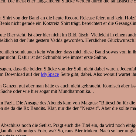
 Die meist eher langsameren Stücke werden durch die fantastische Stim
 Shirt von der Band an die heute Record Release feiert und kein Holzf
Benis nicht gerade ein Kotzreiz-Shirt trägt, bereichtert er die Gesangs
Bier steht. Ist aber hier nicht im Bild, ätsch. Vielleicht in einem an
ließlich ist der Jute gestern Vadda geworden. Herzlichen Glückwunsch! 
gentlich somit auch kein Wunder, dass mich diese Band sowas von in ihr
gar nicht! Dafür ist der Schnubbi wie immer erste Sahne.
agen, dass die beiden Stücke von der Split nicht dabei waren. Jedenfall
 zum Download auf der
MySpace
-Seite gibt, dabei. Also worauf wartet i
Ganzen gut aber man hätte es auch nicht gebraucht. Komisch aber isso
 Sache oder wie hier sogar mit Mundharmonika...
 Fazit. Die Ansage des Abends kam von Maggus: "Bitteschön für die 
 sie da die Rx Bandits. Klar, nur die der "Neuzeit". Aber die sollte 
bschluss noch die Setlist. Prägt euch die Titel ein, da wird noch ein
glaublich stimmiges Foto, wa? So, raus Bier trinken. Nach so 'ner ungla