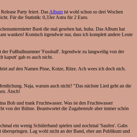
 Release Party feiert. Das
Album
ist wohl schon so drei Wochen
ht. Für die Statistik: 0,33er Astra für 2 Euro.
chenuntermieter Basti die mal gesehen hat, huha. Das Album hat
n am wanken! Komisch irgendwie nur, dass ich komplett andere Leute
 der Fußballnummer 'Fussball'. Irgendwie zu langweilig von der
t kaputt' gab es auch nicht.
d hört auf den Namen Pisse, Kotze, Ritze. Ach wees ich doch nich.
öffentlichung. Naja, warum auch nicht? "Das nächste Lied geht an die
men. Ätsch!
tina Bob und trank Fruchtwasser. Was ist den Fruchtwasser
cht von der Bühne. Beantwortet die Zugabenrufe aber immer schön
 nochmal ein wenig Schülerband spielen und nochmal 'Saufen'. Gabs
icht überspringen. Lag wohl nicht an der Band, eher am Publikum und