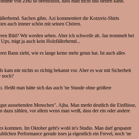
me von Zeki so beeinflusst, dass man nicht still stehen kann.
ällerhemd. Sachen gibts. Azi kommentiert die Kotzreiz-Shirts
linien auch immer schön mit seinen Chören.
deren Bild? Wir werden sehen. Aber ich schweife ab. Jan trommelt bei
Ups, trägt ja auch kein Holzfällerhemd...
en Bann zieht, wie es lange keine mehr getan hat. Ist auch alles
s kam mir nichts so richtig bekannt vor. Aber es war mit Sicherheit
hr noch?
. Heißt man hätte sich das auch 'ne Stunde ohne größere
gut aussehenden Menschen". Ajha. Man merkt deutlich die Einflüsse,
man dazu zählen, vor allem wenn man weiß, dass der ein oder andere
iges kommen. Im Oktober geht's wohl in's Studio. Man darf gespannt
ublichen Performance gerade isses ja eigentlich ein Frevel, noch 'ne