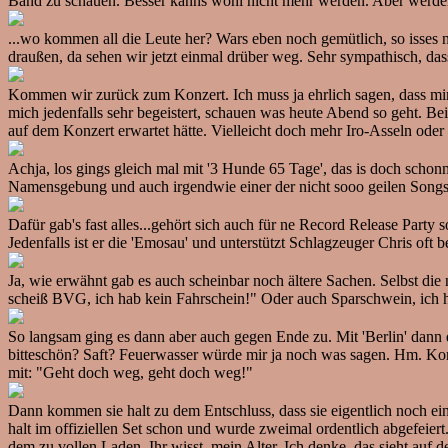
Band zu schauen. Besser kanns wohl nicht mehr werden. Aber werden 
...wo kommen all die Leute her? Wars eben noch gemütlich, so isses nu
draußen, da sehen wir jetzt einmal drüber weg. Sehr sympathisch, dass 
Kommen wir zurück zum Konzert. Ich muss ja ehrlich sagen, dass mir
mich jedenfalls sehr begeistert, schauen was heute Abend so geht. 
auf dem Konzert erwartet hätte. Vielleicht doch mehr Iro-Asseln oder
Achja, los gings gleich mal mit '3 Hunde 65 Tage', das is doch sch
Namensgebung und auch irgendwie einer der nicht sooo geilen Songs au
Dafür gab's fast alles...gehört sich auch für ne Record Release Party
Jedenfalls ist er die 'Emosau' und unterstützt Schlagzeuger Chris oft
Ja, wie erwähnt gab es auch scheinbar noch ältere Sachen. Selbst die
scheiß BVG, ich hab kein Fahrschein!" Oder auch Sparschwein, ich ha
So langsam ging es dann aber auch gegen Ende zu. Mit 'Berlin' dann 
bitteschön? Saft? Feuerwasser würde mir ja noch was sagen. Hm. Ko
mit: "Geht doch weg, geht doch weg!"
Dann kommen sie halt zu dem Entschluss, dass sie eigentlich noch ei
halt im offiziellen Set schon und wurde zweimal ordentlich abgefeier
dem zu vollen Laden. Ihr wisst, mein Alter. Ich denke, das sieht auf 