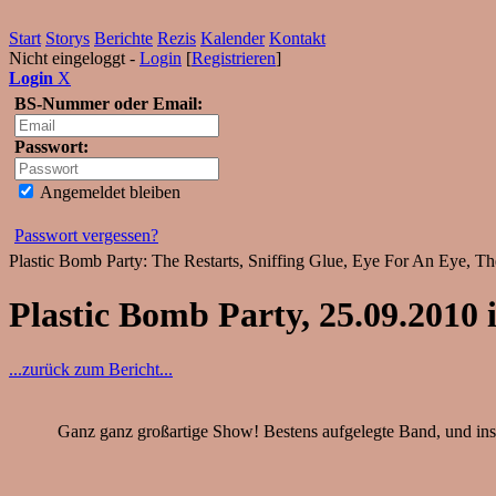
Start
Storys
Berichte
Rezis
Kalender
Kontakt
Nicht eingeloggt -
Login
[
Registrieren
]
Login
X
BS-Nummer oder Email:
Passwort:
Angemeldet bleiben
Passwort vergessen?
Plastic Bomb Party: The Restarts, Sniffing Glue, Eye For An Eye, T
Plastic Bomb Party, 25.09.2010
...zurück zum Bericht...
Ganz ganz großartige Show! Bestens aufgelegte Band, und insbe